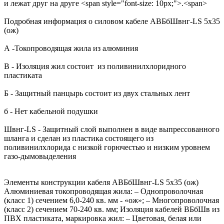
и лежат друг на друге <span style="font-size: 10px;">.<span>
Подробная информация о силовом кабеле АВБбШвнг-LS 5х35
(ож)
А -Токопроводящая жила из алюминия
В - Изоляция жил состоит из поливинилхлоридного
пластиката
Б - Защитный панцырь состоит из двух стальных лент
б - Нет кабельной подушки
Швнг-LS - Защитный слой выполнен в виде выпрессованного
шланга и сделан из пластика состоящего из
поливинилхлорида с низкой горючестью и низким уровнем
газо-дымовыделения
Элементы конструкции кабеля АВБбШвнг-LS 5х35 (ож)
Алюминиевая токопроводящая жила: – Однопроволочная
(класс 1) сечением 6,0-240 кв. мм - «ож»; – Многопроволочная
(класс 2) сечением 70-240 кв. мм; Изоляция кабелей ВБбШв из
ПВХ пластиката, маркировка жил: – Цветовая, белая или