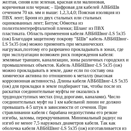
желтая, синяя или зеленая, красная или малиновая,
коричневая или черная; – Цифровая для кабелей АВБбШв
сечением 70 кв. мм и выше: 1,2,3,4,0; Поясная изоляция из
ПВХ лент; Броня из двух стальных или стальных
оцинкованных лент; Битум; Обмотка из
полиэтилентерефталатной пленки; Шланг из ПВХ
пластиката. Область применения кабеля АВБбШвнг-LS 5х35
(ож) Благодаря защитному покрову "БШв" кабель АВБбШвнг-
LS 5х35 (ож) можно применять при механических
нагрузках,поэтому его разрешено прокладывать в зонах, где
при эксплуатации возможен риск повреждения кабеля:
земляные траншеи, канализации, зоны различных городских и
промышленных объектов. Кабель АВБбШвнг-LS 5х35 (ож)
можно прокладывать в земле, даже если по составу она
химически активна по отношению к металлу (высокая
коррозионная активность). Длины кабеля АВБбШвнг-LS 5х35
(ож) для прокладки в земле подбирают так, чтобы после их
раскатки соединительные муфты не оказались в
труднодоступных местах (под дорогами, каналами). Число
соединительных муфт на 1 км кабельной линии не должно
превышать 4-5 штук в зависимости от сечения. При
стравливании кабеля с барабана недопустимы его резкие
изгибы, заломы, перекручивания. Минимальный радиус на
изгиб не менее 7,5 наружных диаметров кабеля. Так как
оболочка кабеля АВБбШвнг-LS 5х35 (ож) изготавливается из