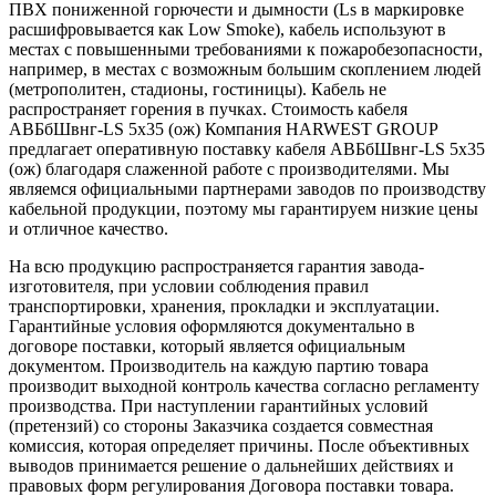
ПВХ пониженной горючести и дымности (Ls в маркировке
расшифровывается как Low Smoke), кабель используют в
местах с повышенными требованиями к пожаробезопасности,
например, в местах с возможным большим скоплением людей
(метрополитен, стадионы, гостиницы). Кабель не
распространяет горения в пучках. Стоимость кабеля
АВБбШвнг-LS 5х35 (ож) Компания HARWEST GROUP
предлагает оперативную поставку кабеля АВБбШвнг-LS 5х35
(ож) благодаря слаженной работе с производителями. Мы
являемся официальными партнерами заводов по производству
кабельной продукции, поэтому мы гарантируем низкие цены
и отличное качество.
На всю продукцию распространяется гарантия завода-
изготовителя, при условии соблюдения правил
транспортировки, хранения, прокладки и эксплуатации.
Гарантийные условия оформляются документально в
договоре поставки, который является официальным
документом. Производитель на каждую партию товара
производит выходной контроль качества согласно регламенту
производства. При наступлении гарантийных условий
(претензий) со стороны Заказчика создается совместная
комиссия, которая определяет причины. После объективных
выводов принимается решение о дальнейших действиях и
правовых форм регулирования Договора поставки товара.