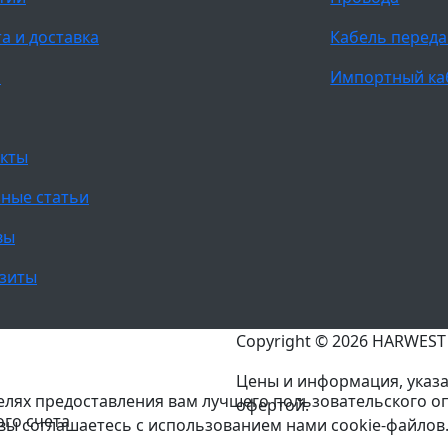
а и доставка
Кабель переда
и
Импортный ка
кты
ные статьи
вы
зиты
Copyright © 2026 HARWES
Цены и информация, указа
целях предоставления вам лучшего пользовательского о
офертой.
ого счета
 вы соглашаетесь с использованием нами cookie-файлов