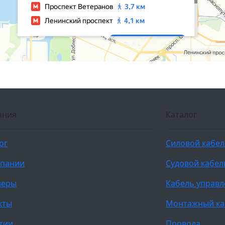
ания
Каталог
ог
Силовой кабе
мпании
Судовой кабел
неры
Кабель управ
кты
Монтажный ка
тии
Провода