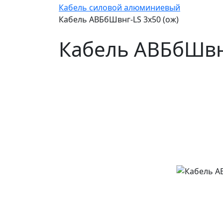
Кабель силовой алюминиевый
Кабель АВБбШвнг-LS 3х50 (ож)
Кабель АВБбШвнг