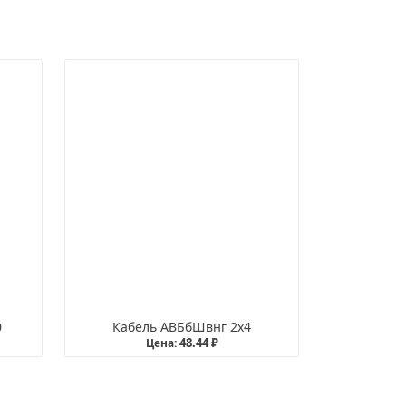
0
Кабель АВБбШвнг 2х4
48.44 ₽
Цена: