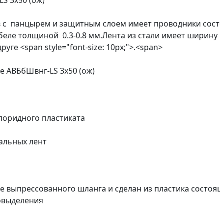
S 3х50 (ож)
Шв с панцырем и защитным слоем имеет проводники сос
беле толщиной 0.3-0.8 мм.Лента из стали имеет ширину
уге <span style="font-size: 10px;">.<span>
 АВБбШвнг-LS 3х50 (ож)
лоридного пластиката
тальных лент
е выпрессованного шланга и сделан из пластика состоя
овыделения