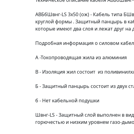
Техническое описание кабеля АВБбШвнг-L
АВБбШвнг-LS 3х50 (ож) - Кабель типа Б
круглой формы . Защитный панцырь в ка
которые имеют два слоя и лежат друг на др
Подробная информация о силовом кабеле
А -Токопроводящая жила из алюминия
В - Изоляция жил состоит из поливинилх
Б - Защитный панцырь состоит из двух с
б - Нет кабельной подушки
Швнг-LS - Защитный слой выполнен в вид
горючестью и низким уровнем газо-дым