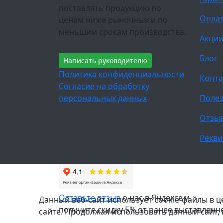
поставлять продукцию по
Оплат
ценам ниже рыночных и по
меньшим срокам производства.
Акци
Блог
Написать руководителю
Политика конфиденциальности
Конта
Согласие на обработку
персональных данных
Полез
Отзы
Рекви
Оставьте отзыв
о нас в Яндексе и
Данный веб-сайт использует cookie-файлы в 
получите скидку 5% от ранее выставленн
сайте. Продолжая использовать данный сайт,