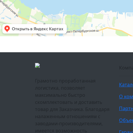
Комп
Грамотно проработанная
Катал
логистика, позволяет
максимально быстро
О ко
скомплектовать и доставить
Парт
товар для Заказчика. Благодаря
налаженным отношениям с
Объе
заводами-производителями,
имеется возможность
Гаран