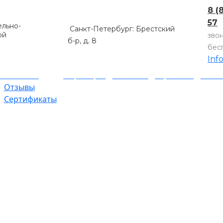
8 (
57
льно-
Санкт-Петербург: Брестский
ой
зво
б-р, д. 8
бес
Inf
компании
Партнеры
Объекты
Гарантии
Оплат
Отзывы
Сертификаты