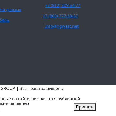
+7 (812) 309-54-77
чи данных
+7 (800) 777-60-57
бель
Info@hgwest.net
T GROUP | Все права защищены
нные на сайте, не являются публичной
пыта на нашем
Принять
.