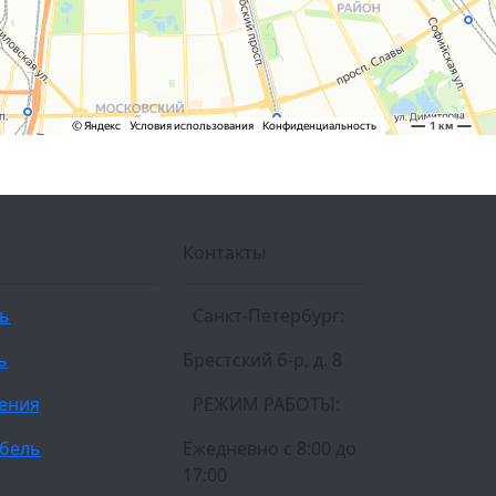
Контакты
ль
Санкт-Петербург:
ь
Брестский б-р, д. 8
ления
РЕЖИМ РАБОТЫ:
бель
Ежедневно c 8:00 до
17:00