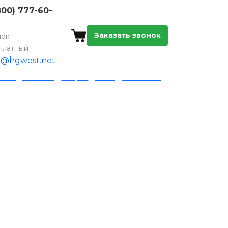
800) 777-60-
Заказать звонок
нок
платный
o@hgwest.net
а и доставка
Акции
Блог
Контакты