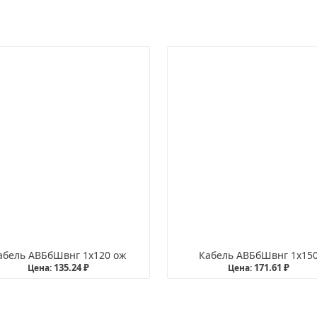
абель АВБбШвнг 1х120 ож
Кабель АВБбШвнг 1х15
135.24 ₽
171.61 ₽
Цена:
Цена: