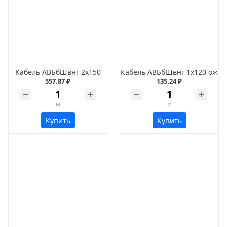
Кабель АВБбШвнг 2х150
Кабель АВБбШвнг 1х120 ож
557.87 ₽
135.24 ₽
м
м
Купить
Купить