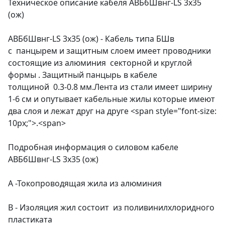
Техническое описание кабеля АВБбШвнг-LS 3х35
(ож)
АВБбШвнг-LS 3х35 (ож) - Кабель типа БШв
с панцырем и защитным слоем имеет проводники
состоящие из алюминия секторной и круглой
формы . Защитный панцырь в кабеле
толщиной 0.3-0.8 мм.Лента из стали имеет ширину
1-6 см и опутывает кабельные жилы которые имеют
два слоя и лежат друг на друге <span style="font-size:
10px;">.<span>
Подробная информация о силовом кабеле
АВБбШвнг-LS 3х35 (ож)
А -Токопроводящая жила из алюминия
В - Изоляция жил состоит из поливинилхлоридного
пластиката