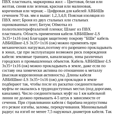
ПВХ пластиката, маркировка жил: – Цветовая, белая или
желтая, синяя или зеленая, красная или малиновая,
коричневая или черная; – Цифровая для кабелей АВБбШв
сечением 70 кв. мм и выше: 1,2,3,4,0; Поясная изоляция из
ПВХ лент; Броня из двух стальных или стальных
оцинкованных лент; Битум; Обмотка из
полиэтилентерефталатной пленки; Шланг из ПВХ
пластиката. Область применения кабеля АВБбШвнг-LS
3х35+1х16 (ож) Благодаря защитному покрову "БШв" кабель
АВБбШвнг-LS 3х35+1х16 (ож) можно применять при
механических нагрузках,поэтому его разрешено прокладывать
в зонах, где при эксплуатации возможен риск повреждения
кабеля: земляные траншеи, канализации, зоны различных
городских и промышленных объектов. Кабель АВБбШвнг-LS
3х35+1х16 (ож) можно прокладывать в земле, даже если по
составу она химически активна по отношению к металлу
(высокая коррозионная активность). Длины кабеля
АВБбШвнг-LS 3х35+1х16 (ож) для прокладки в земле
подбирают так, чтобы после их раскатки соединительные
муфты не оказались в труднодоступных местах (под дорогами,
каналами). Число соединительных муфт на 1 км кабельной
линии не должно превышать 4-5 штук в зависимости от
сечения. При стравливании кабеля с барабана недопустимы
его резкие изгибы, заломы, перекручивания. Минимальный
радиус на изгиб не менее 7,5 наружных диаметров кабеля. Так