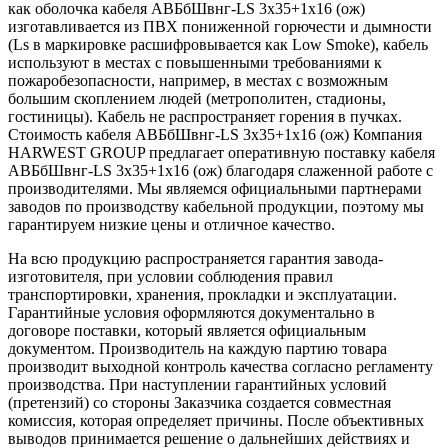
как оболочка кабеля АВБбШвнг-LS 3х35+1х16 (ож)
изготавливается из ПВХ пониженной горючести и дымности
(Ls в маркировке расшифровывается как Low Smoke), кабель
используют в местах с повышенными требованиями к
пожаробезопасности, например, в местах с возможным
большим скоплением людей (метрополитен, стадионы,
гостиницы). Кабель не распространяет горения в пучках.
Стоимость кабеля АВБбШвнг-LS 3х35+1х16 (ож) Компания
HARWEST GROUP предлагает оперативную поставку кабеля
АВБбШвнг-LS 3х35+1х16 (ож) благодаря слаженной работе с
производителями. Мы являемся официальными партнерами
заводов по производству кабельной продукции, поэтому мы
гарантируем низкие цены и отличное качество.
На всю продукцию распространяется гарантия завода-
изготовителя, при условии соблюдения правил
транспортировки, хранения, прокладки и эксплуатации.
Гарантийные условия оформляются документально в
договоре поставки, который является официальным
документом. Производитель на каждую партию товара
производит выходной контроль качества согласно регламенту
производства. При наступлении гарантийных условий
(претензий) со стороны Заказчика создается совместная
комиссия, которая определяет причины. После объективных
выводов принимается решение о дальнейших действиях и