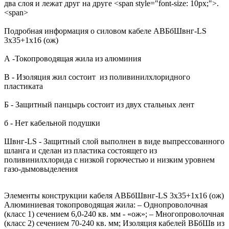
два слоя и лежат друг на друге <span style="font-size: 10px;">.
<span>
Подробная информация о силовом кабеле АВБбШвнг-LS
3х35+1х16 (ож)
А -Токопроводящая жила из алюминия
В - Изоляция жил состоит из поливинилхлоридного
пластиката
Б - Защитный панцырь состоит из двух стальных лент
б - Нет кабельной подушки
Швнг-LS - Защитный слой выполнен в виде выпрессованного
шланга и сделан из пластика состоящего из
поливинилхлорида с низкой горючестью и низким уровнем
газо-дымовыделения
Элементы конструкции кабеля АВБбШвнг-LS 3х35+1х16 (ож)
Алюминиевая токопроводящая жила: – Однопроволочная
(класс 1) сечением 6,0-240 кв. мм - «ож»; – Многопроволочная
(класс 2) сечением 70-240 кв. мм; Изоляция кабелей ВБбШв из