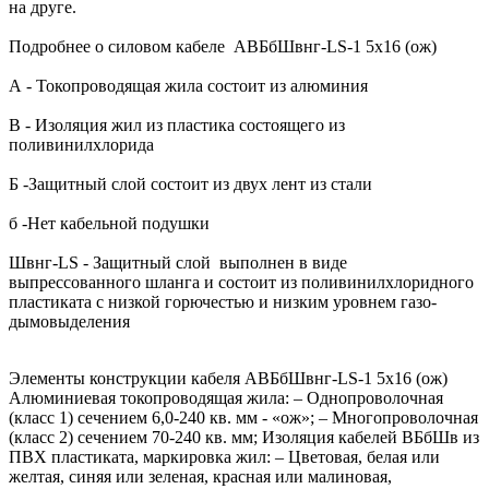
на друге.
Подробнее о силовом кабеле АВБбШвнг-LS-1 5х16 (ож)
А - Токопроводящая жила состоит из алюминия
В - Изоляция жил из пластика состоящего из
поливинилхлорида
Б -Защитный слой состоит из двух лент из стали
б -Нет кабельной подушки
Швнг-LS - Защитный слой выполнен в виде
выпрессованного шланга и состоит из поливинилхлоридного
пластиката с низкой горючестью и низким уровнем газо-
дымовыделения
Элементы конструкции кабеля АВБбШвнг-LS-1 5х16 (ож)
Алюминиевая токопроводящая жила: – Однопроволочная
(класс 1) сечением 6,0-240 кв. мм - «ож»; – Многопроволочная
(класс 2) сечением 70-240 кв. мм; Изоляция кабелей ВБбШв из
ПВХ пластиката, маркировка жил: – Цветовая, белая или
желтая, синяя или зеленая, красная или малиновая,