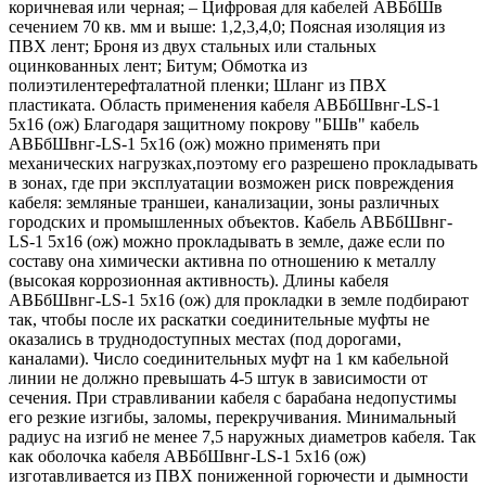
коричневая или черная; – Цифровая для кабелей АВБбШв
сечением 70 кв. мм и выше: 1,2,3,4,0; Поясная изоляция из
ПВХ лент; Броня из двух стальных или стальных
оцинкованных лент; Битум; Обмотка из
полиэтилентерефталатной пленки; Шланг из ПВХ
пластиката. Область применения кабеля АВБбШвнг-LS-1
5х16 (ож) Благодаря защитному покрову "БШв" кабель
АВБбШвнг-LS-1 5х16 (ож) можно применять при
механических нагрузках,поэтому его разрешено прокладывать
в зонах, где при эксплуатации возможен риск повреждения
кабеля: земляные траншеи, канализации, зоны различных
городских и промышленных объектов. Кабель АВБбШвнг-
LS-1 5х16 (ож) можно прокладывать в земле, даже если по
составу она химически активна по отношению к металлу
(высокая коррозионная активность). Длины кабеля
АВБбШвнг-LS-1 5х16 (ож) для прокладки в земле подбирают
так, чтобы после их раскатки соединительные муфты не
оказались в труднодоступных местах (под дорогами,
каналами). Число соединительных муфт на 1 км кабельной
линии не должно превышать 4-5 штук в зависимости от
сечения. При стравливании кабеля с барабана недопустимы
его резкие изгибы, заломы, перекручивания. Минимальный
радиус на изгиб не менее 7,5 наружных диаметров кабеля. Так
как оболочка кабеля АВБбШвнг-LS-1 5х16 (ож)
изготавливается из ПВХ пониженной горючести и дымности