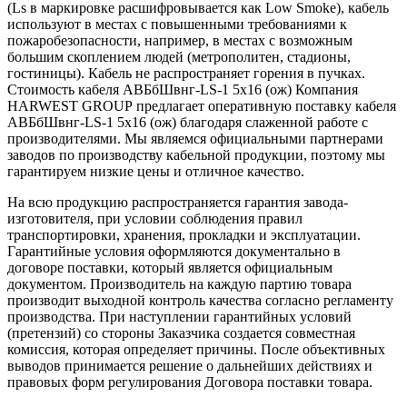
(Ls в маркировке расшифровывается как Low Smoke), кабель
используют в местах с повышенными требованиями к
пожаробезопасности, например, в местах с возможным
большим скоплением людей (метрополитен, стадионы,
гостиницы). Кабель не распространяет горения в пучках.
Стоимость кабеля АВБбШвнг-LS-1 5х16 (ож) Компания
HARWEST GROUP предлагает оперативную поставку кабеля
АВБбШвнг-LS-1 5х16 (ож) благодаря слаженной работе с
производителями. Мы являемся официальными партнерами
заводов по производству кабельной продукции, поэтому мы
гарантируем низкие цены и отличное качество.
На всю продукцию распространяется гарантия завода-
изготовителя, при условии соблюдения правил
транспортировки, хранения, прокладки и эксплуатации.
Гарантийные условия оформляются документально в
договоре поставки, который является официальным
документом. Производитель на каждую партию товара
производит выходной контроль качества согласно регламенту
производства. При наступлении гарантийных условий
(претензий) со стороны Заказчика создается совместная
комиссия, которая определяет причины. После объективных
выводов принимается решение о дальнейших действиях и
правовых форм регулирования Договора поставки товара.