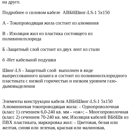
на друге.
Подробнее о силовом кабеле АВБбШвнг-LS-1 5х150
А - Токопроводящая жила состоит из алюминия
В - Изоляция жил из пластика состоящего из
поливинилхлорида
Б -Защитный слой состоит из двух лент из стали
б -Нет кабельной подушки
Швнг-LS - Защитный слой выполнен в виде
выпрессованного шланга и состоит из поливинилхлоридного
пластиката с низкой горючестью и низким уровнем газо-
дымовыделения
Элементы конструкции кабеля АВБбШвнг-LS-1 5х150
Алюминиевая токопроводящая жила: – Однопроволочная
(класс 1) сечением 6,0-240 кв. мм - «ож»; – Многопроволочная
(класс 2) сечением 70-240 кв. мм; Изоляция кабелей ВБбШв из
ПВХ пластиката, маркировка жил: – Цветовая, белая или
желтая, синяя или зеленая, красная или малиновая,