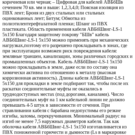
коричневая или черная; – Цифровая для кабелей АВБбШв
сечением 70 кв. мм и выше: 1,2,3,4,0; Поясная изоляция из
ПВХ лент; Броня из двух стальных или стальных
оцинкованных лент; Битум; Обмотка из
полиэтилентерефталатной пленки; Шланг из ПВХ
пластиката. Область применения кабеля АВБбШвнг-LS-1
5х150 Благодаря защитному покрову "БШв" кабель
АВБбШвнг-LS-1 5х150 можно применять при механических
нагрузках,поэтому его разрешено прокладывать в зонах, где
при эксплуатации возможен риск повреждения кабеля:
земляные траншеи, канализации, зоны различных городских и
промышленных объектов. Кабель АВБбШвнг-LS-1 5х150
можно прокладывать в земле, даже если по составу она
химически активна по отношению к металлу (высокая
коррозионная активность). Длины кабеля АВБбШвнг-LS-1
5х150 для прокладки в земле подбирают так, чтобы после их
раскатки соединительные муфты не оказались в
труднодоступных местах (под дорогами, каналами). Число
соединительных муфт на 1 км кабельной линии не должно
превышать 4-5 штук в зависимости от сечения. При
стравливании кабеля с барабана недопустимы его резкие
изгибы, заломы, перекручивания. Минимальный радиус на
изгиб не менее 7,5 наружных диаметров кабеля. Так как
оболочка кабеля АВБбШвнг-LS-1 5х150 изготавливается из
ПВХ пониженной горючести и дымности (Ls в маркировке