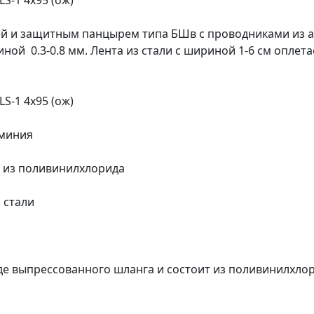
S-1 4х95 (ож)
оней и защитным панцырем типа БШв с проводниками и
й 0.3-0.8 мм. Лента из стали с шириной 1-6 см оплета
S-1 4х95 (ож)
юминия
о из поливинилхлорида
 стали
де выпрессованного шланга и состоит из поливинилхло