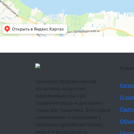
Комп
Грамотно проработанная
Катал
логистика, позволяет
максимально быстро
О ко
скомплектовать и доставить
Парт
товар для Заказчика. Благодаря
налаженным отношениям с
Объе
заводами-производителями,
имеется возможность
Гаран