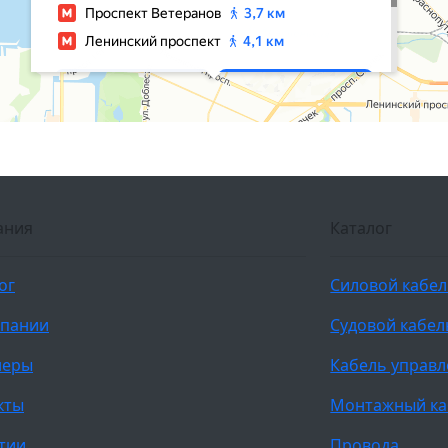
ания
Каталог
ог
Силовой кабе
мпании
Судовой кабел
неры
Кабель управ
кты
Монтажный ка
тии
Провода