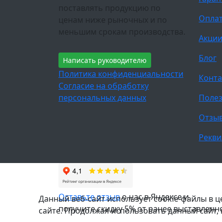
поставлять продукцию по
Оплат
ценам ниже рыночных и по
меньшим срокам производства.
Акци
Блог
Написать руководителю
Политика конфиденциальности
Конта
Согласие на обработку
персональных данных
Полез
Отзы
Рекви
Оставьте отзыв
о нас в Яндексе и
Данный веб-сайт использует cookie-файлы в 
получите скидку 5% от ранее выставленн
сайте. Продолжая использовать данный сайт,