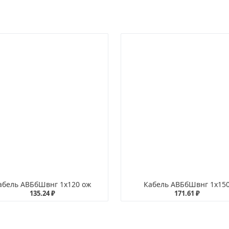
абель АВБбШвнг 1х120 ож
Кабель АВБбШвнг 1х15
135.24 ₽
171.61 ₽