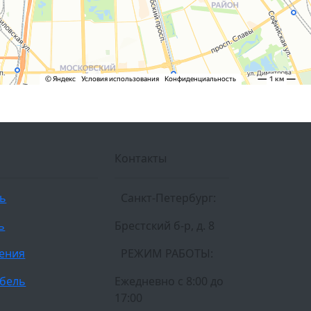
Контакты
ль
Санкт-Петербург:
ь
Брестский б-р, д. 8
ления
РЕЖИМ РАБОТЫ:
бель
Ежедневно c 8:00 до
17:00