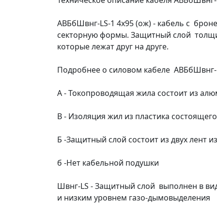
Техническое описание кабеля АВБбШвнг-L
АВБбШвнг-LS-1 4х95 (ож) - кабель с бр
секторную формы. Защитный слой толщино
которые лежат друг на друге.
Подробнее о силовом кабеле АВБбШвнг-L
А - Токопроводящая жила состоит из ал
В - Изоляция жил из пластика состоящег
Б -Защитный слой состоит из двух лент из
б -Нет кабельной подушки
Швнг-LS - Защитный слой выполнен в ви
и низким уровнем газо-дымовыделения