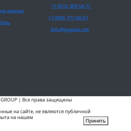
+7 (812) 309-54-77
чи данных
+7 (800) 777-60-57
бель
Info@hgwest.net
T GROUP | Все права защищены
нные на сайте, не являются публичной
пыта на нашем
Принять
.