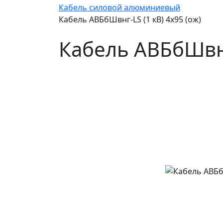
Кабель силовой алюминиевый
Кабель АВБбШвнг-LS (1 кВ) 4х95 (ож)
Кабель АВБбШвнг-