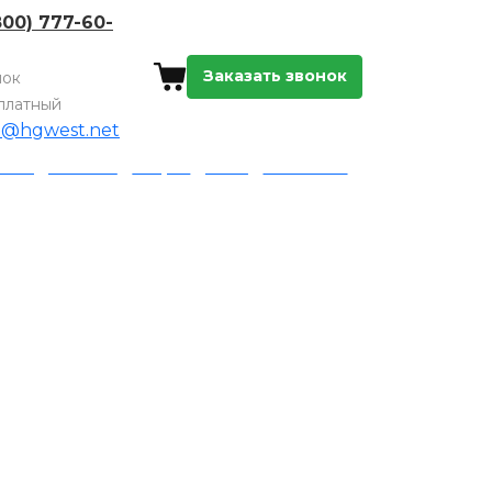
800) 777-60-
Заказать звонок
нок
платный
o@hgwest.net
а и доставка
Акции
Блог
Контакты