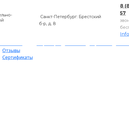
8 (
57
льно-
Санкт-Петербург: Брестский
ой
зво
б-р, д. 8
бес
Inf
компании
Партнеры
Объекты
Гарантии
Оплат
Отзывы
Сертификаты