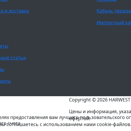
а и доставка
Кабель переда
и
Импортный ка
кты
ные статьи
вы
зиты
Copyright © 2026 HARWES
Цены и информация, указа
целях предоставления вам лучшего пользовательского о
офертой.
ого счета
 вы соглашаетесь с использованием нами cookie-файлов