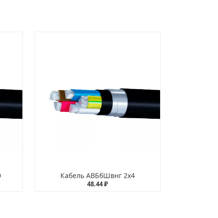
0
Кабель АВБбШвнг 2х4
48.44 ₽