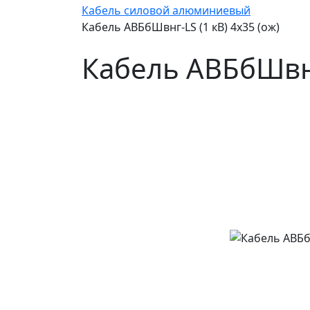
Кабель силовой алюминиевый
Кабель АВБбШвнг-LS (1 кВ) 4х35 (ож)
Кабель АВБбШвнг-