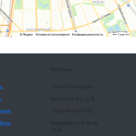
Контакты
ль
Санкт-Петербург:
ь
Брестский б-р, д. 8
ления
РЕЖИМ РАБОТЫ:
бель
Ежедневно c 8:00 до
17:00