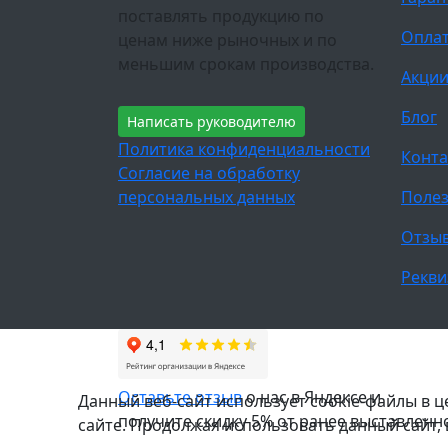
поставлять продукцию по
Оплат
ценам ниже рыночных и по
меньшим срокам производства.
Акци
Блог
Написать руководителю
Политика конфиденциальности
Конта
Согласие на обработку
персональных данных
Полез
Отзы
Рекви
Оставьте отзыв
о нас в Яндексе и
Данный веб-сайт использует cookie-файлы в 
получите скидку 5% от ранее выставленн
сайте. Продолжая использовать данный сайт,