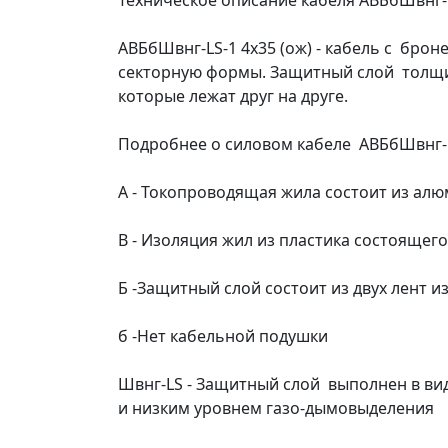
Техническое описание кабеля АВБбШвнг-L
АВБбШвнг-LS-1 4х35 (ож) - кабель с бр
секторную формы. Защитный слой толщино
которые лежат друг на друге.
Подробнее о силовом кабеле АВБбШвнг-L
А - Токопроводящая жила состоит из ал
В - Изоляция жил из пластика состоящег
Б -Защитный слой состоит из двух лент из
б -Нет кабельной подушки
Швнг-LS - Защитный слой выполнен в ви
и низким уровнем газо-дымовыделения