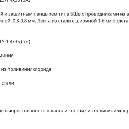
S-1 4х35 (ож)
оней и защитным панцырем типа БШв с проводниками и
й 0.3-0.8 мм. Лента из стали с шириной 1-6 см оплета
S-1 4х35 (ож)
юминия
о из поливинилхлорида
 стали
де выпрессованного шланга и состоит из поливинилхло