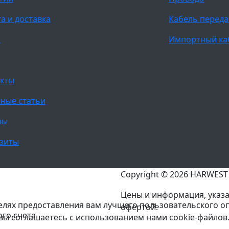
а и доставка
Кабель переда
и
Импортный ка
кты
ные статьи
вы
зиты
Copyright © 2026 HARWES
Цены и информация, указа
целях предоставления вам лучшего пользовательского о
офертой.
ого счета
 вы соглашаетесь с использованием нами cookie-файлов