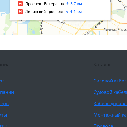
ания
Каталог
ог
Силовой кабе
мпании
Судовой кабел
неры
Кабель управ
кты
Монтажный ка
тии
Провода