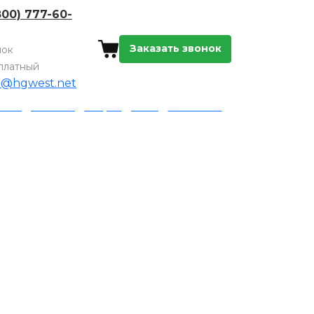
800) 777-60-
Заказать звонок
нок
платный
o@hgwest.net
а и доставка
Акции
Блог
Контакты