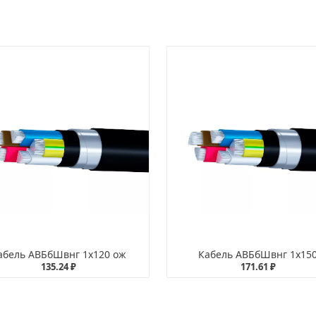
абель АВБбШвнг 1х120 ож
Кабель АВБбШвнг 1х15
135.24 ₽
171.61 ₽