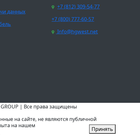
+7 (812) 309-54-77
чи данных
+7 (800) 777-60-57
бель
Info@hgwest.net
T GROUP | Все права защищены
нные на сайте, не являются публичной
пыта на нашем
Принять
.