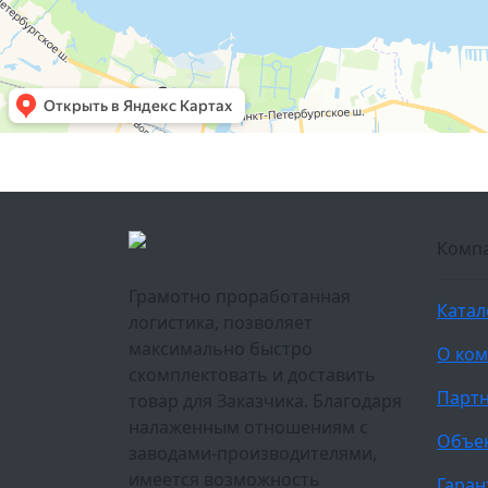
Комп
Грамотно проработанная
Катал
логистика, позволяет
максимально быстро
О ко
скомплектовать и доставить
Парт
товар для Заказчика. Благодаря
налаженным отношениям с
Объе
заводами-производителями,
имеется возможность
Гаран