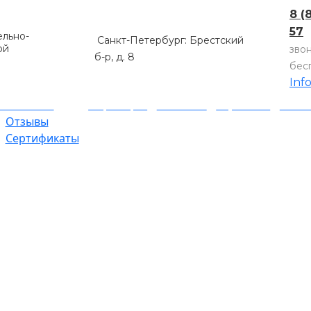
8 (
57
льно-
Санкт-Петербург: Брестский
ой
зво
б-р, д. 8
бес
Inf
компании
Партнеры
Объекты
Гарантии
Оплат
Отзывы
Сертификаты