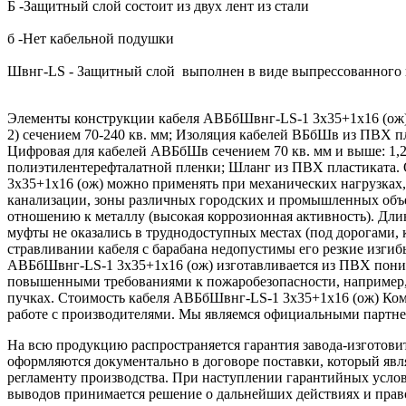
Б -Защитный слой состоит из двух лент из стали
б -Нет кабельной подушки
Швнг-LS - Защитный слой выполнен в виде выпрессованного ш
Элементы конструкции кабеля АВБбШвнг-LS-1 3х35+1х16 (ож) А
2) сечением 70-240 кв. мм; Изоляция кабелей ВБбШв из ПВХ пла
Цифровая для кабелей АВБбШв сечением 70 кв. мм и выше: 1,2,
полиэтилентерефталатной пленки; Шланг из ПВХ пластиката.
3х35+1х16 (ож) можно применять при механических нагрузках,
канализации, зоны различных городских и промышленных объе
отношению к металлу (высокая коррозионная активность). Дли
муфты не оказались в труднодоступных местах (под дорогами, 
стравливании кабеля с барабана недопустимы его резкие изгиб
АВБбШвнг-LS-1 3х35+1х16 (ож) изготавливается из ПВХ пониж
повышенными требованиями к пожаробезопасности, например, 
пучках. Стоимость кабеля АВБбШвнг-LS-1 3х35+1х16 (ож) К
работе с производителями. Мы являемся официальными партнер
На всю продукцию распространяется гарантия завода-изготови
оформляются документально в договоре поставки, который яв
регламенту производства. При наступлении гарантийных услови
выводов принимается решение о дальнейших действиях и прав