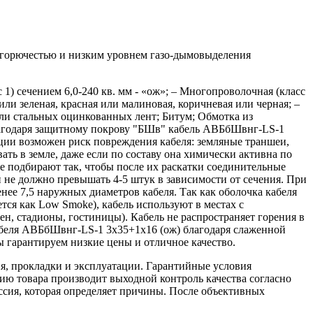
 горючестью и низким уровнем газо-дымовыделения
 сечением 6,0-240 кв. мм - «ож»; – Многопроволочная (класс
ли зеленая, красная или малиновая, коричневая или черная; –
или стальных оцинкованных лент; Битум; Обмотка из
лагодаря защитному покрову "БШв" кабель АВБбШвнг-LS-1
ации возможен риск повреждения кабеля: земляные траншеи,
ь в земле, даже если по составу она химически активна по
е подбирают так, чтобы после их раскатки соединительные
 не должно превышать 4-5 штук в зависимости от сечения. При
нее 7,5 наружных диаметров кабеля. Так как оболочка кабеля
я как Low Smoke), кабель используют в местах с
, стадионы, гостиницы). Кабель не распространяет горения в
еля АВБбШвнг-LS-1 3х35+1х16 (ож) благодаря слаженной
 гарантируем низкие цены и отличное качество.
я, прокладки и эксплуатации. Гарантийные условия
ю товара производит выходной контроль качества согласно
ссия, которая определяет причины. После объективных