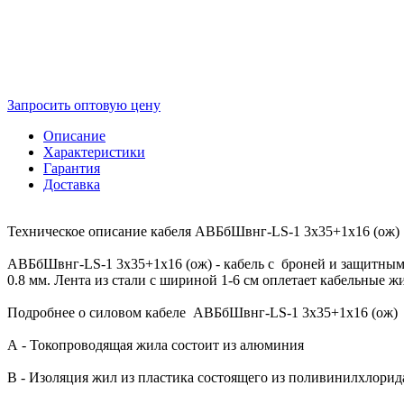
Запросить оптовую цену
Описание
Характеристики
Гарантия
Доставка
Техническое описание кабеля АВБбШвнг-LS-1 3х35+1х16 (ож)
АВБбШвнг-LS-1 3х35+1х16 (ож) - кабель с броней и защитн
0.8 мм. Лента из стали с шириной 1-6 см оплетает кабельные жи
Подробнее о силовом кабеле АВБбШвнг-LS-1 3х35+1х16 (ож)
А - Токопроводящая жила состоит из алюминия
В - Изоляция жил из пластика состоящего из поливинилхлорид