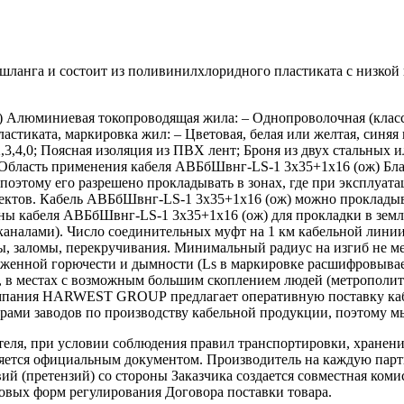
ланга и состоит из поливинилхлоридного пластиката с низкой
люминиевая токопроводящая жила: – Однопроволочная (класс 1)
стиката, маркировка жил: – Цветовая, белая или желтая, синяя и
3,4,0; Поясная изоляция из ПВХ лент; Броня из двух стальных 
 Область применения кабеля АВБбШвнг-LS-1 3х35+1х16 (ож) Б
поэтому его разрешено прокладывать в зонах, где при эксплуат
ктов. Кабель АВБбШвнг-LS-1 3х35+1х16 (ож) можно прокладыват
ны кабеля АВБбШвнг-LS-1 3х35+1х16 (ож) для прокладки в земл
каналами). Число соединительных муфт на 1 км кабельной линии
ы, заломы, перекручивания. Минимальный радиус на изгиб не ме
енной горючести и дымности (Ls в маркировке расшифровываетс
в местах с возможным большим скоплением людей (метрополитен
омпания HARWEST GROUP предлагает оперативную поставку каб
ами заводов по производству кабельной продукции, поэтому мы
теля, при условии соблюдения правил транспортировки, хранени
ляется официальным документом. Производитель на каждую парти
й (претензий) со стороны Заказчика создается совместная коми
овых форм регулирования Договора поставки товара.