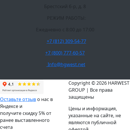
Брестский б-р, д. 8
РЕЖИМ РАБОТЫ:
Ежедневно c 8:00 до 17:00
+7 (812) 309-54-77
+7 (800) 777-60-57
Info@hgwest.net
Copyright © 2026 HARWEST
GROUP | Все права
защищены
Оставьте отзыв
о нас в
Яндексе и
Цены и информация,
получите скидку 5% от
указанные на сайте, не
ранее выставленного
являются публичной
счета
офертой.