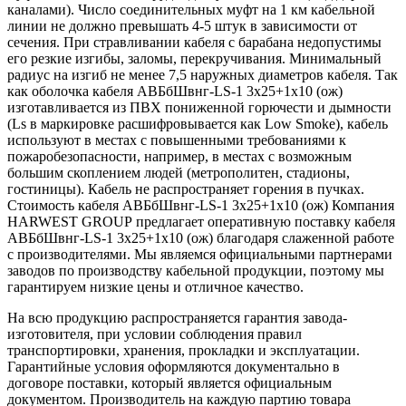
каналами). Число соединительных муфт на 1 км кабельной
линии не должно превышать 4-5 штук в зависимости от
сечения. При стравливании кабеля с барабана недопустимы
его резкие изгибы, заломы, перекручивания. Минимальный
радиус на изгиб не менее 7,5 наружных диаметров кабеля. Так
как оболочка кабеля АВБбШвнг-LS-1 3х25+1х10 (ож)
изготавливается из ПВХ пониженной горючести и дымности
(Ls в маркировке расшифровывается как Low Smoke), кабель
используют в местах с повышенными требованиями к
пожаробезопасности, например, в местах с возможным
большим скоплением людей (метрополитен, стадионы,
гостиницы). Кабель не распространяет горения в пучках.
Стоимость кабеля АВБбШвнг-LS-1 3х25+1х10 (ож) Компания
HARWEST GROUP предлагает оперативную поставку кабеля
АВБбШвнг-LS-1 3х25+1х10 (ож) благодаря слаженной работе
с производителями. Мы являемся официальными партнерами
заводов по производству кабельной продукции, поэтому мы
гарантируем низкие цены и отличное качество.
На всю продукцию распространяется гарантия завода-
изготовителя, при условии соблюдения правил
транспортировки, хранения, прокладки и эксплуатации.
Гарантийные условия оформляются документально в
договоре поставки, который является официальным
документом. Производитель на каждую партию товара