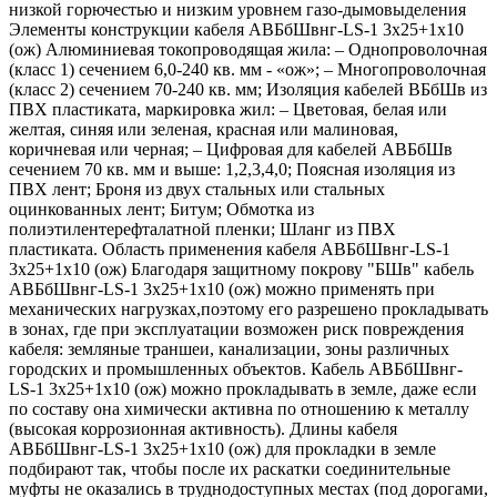
низкой горючестью и низким уровнем газо-дымовыделения
Элементы конструкции кабеля АВБбШвнг-LS-1 3х25+1х10
(ож) Алюминиевая токопроводящая жила: – Однопроволочная
(класс 1) сечением 6,0-240 кв. мм - «ож»; – Многопроволочная
(класс 2) сечением 70-240 кв. мм; Изоляция кабелей ВБбШв из
ПВХ пластиката, маркировка жил: – Цветовая, белая или
желтая, синяя или зеленая, красная или малиновая,
коричневая или черная; – Цифровая для кабелей АВБбШв
сечением 70 кв. мм и выше: 1,2,3,4,0; Поясная изоляция из
ПВХ лент; Броня из двух стальных или стальных
оцинкованных лент; Битум; Обмотка из
полиэтилентерефталатной пленки; Шланг из ПВХ
пластиката. Область применения кабеля АВБбШвнг-LS-1
3х25+1х10 (ож) Благодаря защитному покрову "БШв" кабель
АВБбШвнг-LS-1 3х25+1х10 (ож) можно применять при
механических нагрузках,поэтому его разрешено прокладывать
в зонах, где при эксплуатации возможен риск повреждения
кабеля: земляные траншеи, канализации, зоны различных
городских и промышленных объектов. Кабель АВБбШвнг-
LS-1 3х25+1х10 (ож) можно прокладывать в земле, даже если
по составу она химически активна по отношению к металлу
(высокая коррозионная активность). Длины кабеля
АВБбШвнг-LS-1 3х25+1х10 (ож) для прокладки в земле
подбирают так, чтобы после их раскатки соединительные
муфты не оказались в труднодоступных местах (под дорогами,