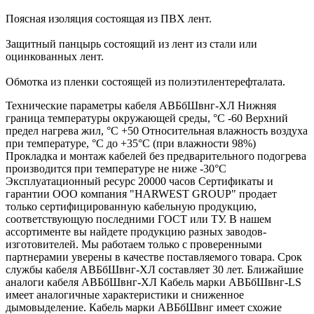
Поясная изоляция состоящая из ПВХ лент.
Защитный панцырь состоящий из лент из стали или
оцинкованных лент.
Обмотка из пленки состоящей из полиэтилентерефталата.
Технические параметры кабеля АВБбШвнг-ХЛ Нижняя
граница температуры окружающей среды, °С -60 Верхний
предел нагрева жил, °С +50 Относительная влажность воздуха
при температуре, °С до +35°С (при влажности 98%)
Прокладка и монтаж кабелей без предварительного подогрева
производится при температуре не ниже -30°С
Эксплуатационный ресурс 20000 часов Сертификаты и
гарантии ООО компания "HARWEST GROUP" продает
только сертифицированную кабельную продукцию,
соответствующую последними ГОСТ или ТУ. В нашем
ассортименте вы найдете продукцию разных заводов-
изготовителей. Мы работаем только с проверенными
партнерамии уверены в качестве поставляемого товара. Срок
службы кабеля АВБбШвнг-ХЛ составляет 30 лет. Ближайшие
аналоги кабеля АВБбШвнг-ХЛ Кабель марки АВБбШвнг-LS
имеет аналогичные характеристики и сниженное
дымовыделение. Кабель марки АВБбШвнг имеет схожие