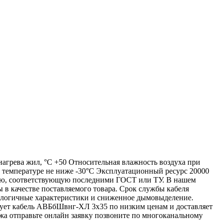
грева жил, °С +50 Относительная влажность воздуха при
и температуре не ниже -30°С Эксплуатационный ресурс 20000
ю, соответствующую последними ГОСТ или ТУ. В нашем
в качестве поставляемого товара. Срок службы кабеля
логичные характеристики и сниженное дымовыделение.
т кабель АВБбШвнг-ХЛ 3х35 по низким ценам и доставляет
жа отправьте онлайн заявку позвоните по многоканальному