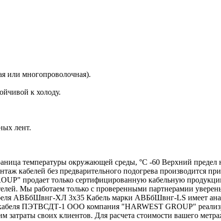
я или многопроволочная).
ойчивой к холоду.
ных лент.
ица температуры окружающей среды, °С -60 Верхний предел на
онтаж кабелей без предварительного подогрева производится пр
UP" продает только сертифицированную кабельную продукци
елей. Мы работаем только с проверенными партнерамии уверены 
абеля АВБбШвнг-ХЛ 3х35 Кабель марки АВБбШвнг-LS имеет ана
а кабеля ПЭТВСДТ-1 ООО компания "HARWEST GROUP" реализуе
 затраты своих клиентов. Для расчета стоимости вашего метра