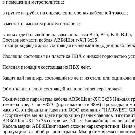
в помещении метрополитена;
в грунте и трубах на определенных зонах кабельной трассы;
в местах с высоким риском пожаров ;
в зонах где большой риск взрывов класса B-Iб, B-Iг, В-II, В-IIа;
Составные части кабеля АВБбШвнг-ХЛ 3х35
Токопроводящая жила состоящая из алюминия (однопроволочна
Изоляция состоящая из пластика ПВХ с низкой горючестью уст
Поясная изоляция состоящая из ПВХ лент.
Защитный панцырь состоящий из лент из стали или оцинкован
Обмотка из пленки состоящей из полиэтилентерефталата.
Технические параметры кабеля АВБбШвнг-ХЛ 3х35 Нижняя гран
температуре, °С до +35°С (при влажности 98%) Прокладка и м
часов Сертификаты и гарантии ООО компания "HARWEST GRO
ассортименте вы найдете продукцию разных заводов-изготовит
АВБбШвнг-ХЛ 3х35 составляет 30 лет. Ближайшие аналоги к
Кабель марки АВБбШвнг имеет схожие характеристики. Цен
продукцию в любой регион страны. Мы ценим время и экономим