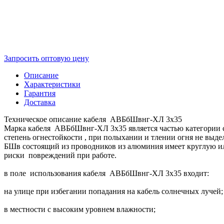
Запросить оптовую цену
Описание
Характеристики
Гарантия
Доставка
Техническое описание кабеля АВБбШвнг-ХЛ 3х35
Марка кабеля АВБбШвнг-ХЛ 3х35 является частью категории 
степень огнестойкости , при полыхании и тлении огня не выд
БШв состоящий из проводников из алюминия имеет круглую ил
риски повреждений при работе.
в поле использования кабеля АВБбШвнг-ХЛ 3х35 входит:
на улице при избегании попадания на кабель солнечных лучей;
в местности с высоким уровнем влажности;