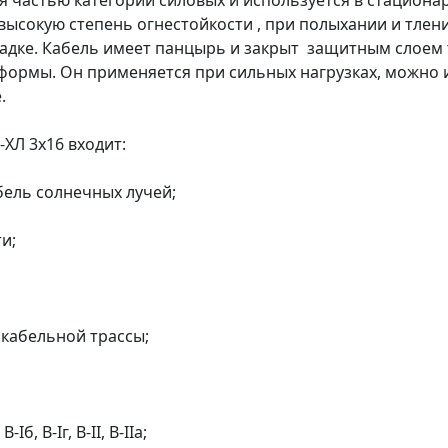
я частью категории силовых и используется в стацион
 высокую степень огнестойкости , при полыхании и тле
ладке. Кабель имеет панцырь и закрыт защитным слоем
формы. Он применяется при сильных нагрузках, можно и
.
ХЛ 3х16 входит:
бель солнечных лучей;
и;
 кабельной трассы;
, B-Iг, В-II, В-IIа;