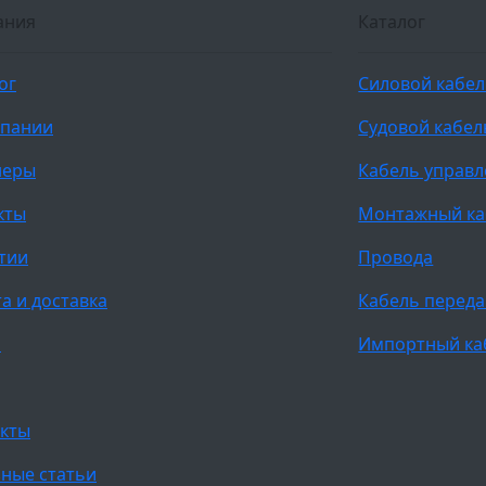
ания
Каталог
ог
Силовой кабе
мпании
Судовой кабел
неры
Кабель управ
кты
Монтажный ка
тии
Провода
а и доставка
Кабель переда
и
Импортный ка
кты
ные статьи