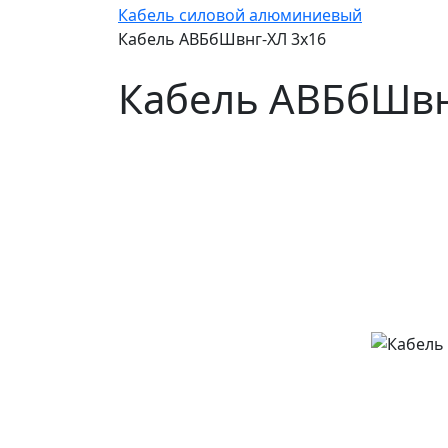
Кабель силовой алюминиевый
Кабель АВБбШвнг-ХЛ 3х16
Кабель АВБбШвн