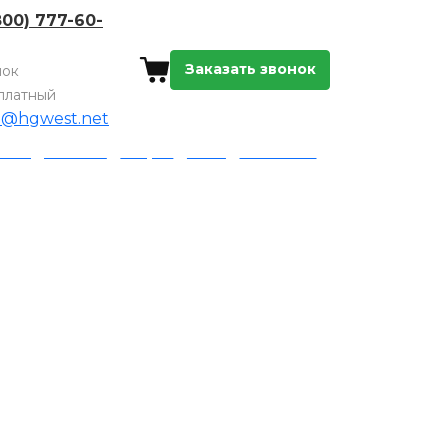
800) 777-60-
Заказать звонок
нок
платный
o@hgwest.net
а и доставка
Акции
Блог
Контакты