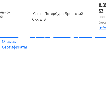
8 (
57
льно-
Санкт-Петербург: Брестский
ой
зво
б-р, д. 8
бес
Inf
компании
Партнеры
Объекты
Гарантии
Оплат
Отзывы
Сертификаты