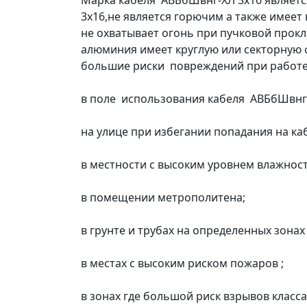
Марка кабеля АВБбШвнг-ХЛ 3х16 являетс
3х16,не является горючим а также имеет
не охватывает огонь при пучковой прок
алюминия имеет круглую или секторную 
большие риски повреждений при работе
в поле использования кабеля АВБбШвнг-
на улице при избегании попадания на ка
в местности с высоким уровнем влажност
в помещении метрополитена;
в грунте и трубах на определенных зонах
в местах с высоким риском пожаров ;
в зонах где большой риск взрывов класса B-Iб