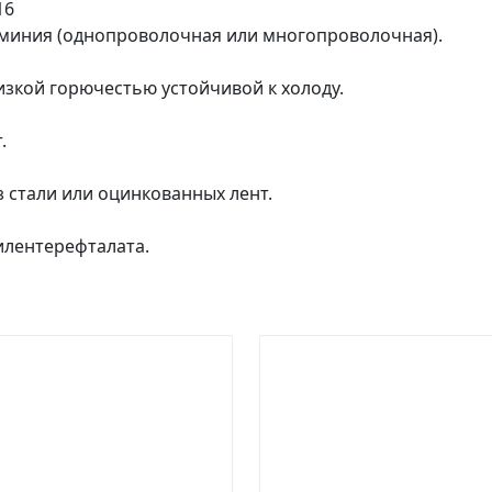
16
миния (однопроволочная или многопроволочная).
изкой горючестью устойчивой к холоду.
.
 стали или оцинкованных лент.
илентерефталата.