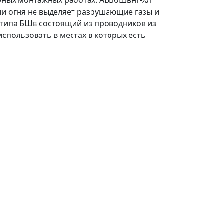
арных монтажных работах. АВБбШвнг-ХЛ
нии огня не выделяет разрушающие газы и
 типа БШв состоящий из проводников из
спользовать в местах в которых есть