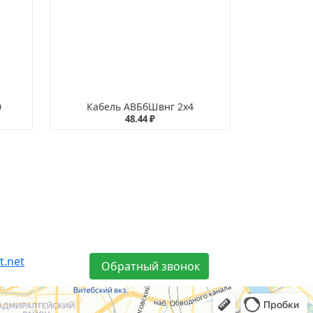
0
Кабель АВБбШвнг 2х4
48.44 ₽
t.net
Обратный звонок