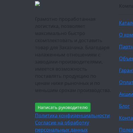
Комп
Грамотно проработанная
Катал
логистика, позволяет
максимально быстро
О ко
скомплектовать и доставить
Парт
товар для Заказчика. Благодаря
налаженным отношениям с
Объе
заводами-производителями,
имеется возможность
Гаран
поставлять продукцию по
Оплат
ценам ниже рыночных и по
меньшим срокам производства.
Акци
Блог
Написать руководителю
Политика конфиденциальности
Конта
Согласие на обработку
персональных данных
Полез