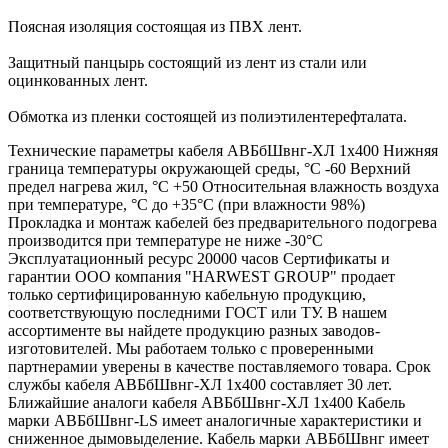
Поясная изоляция состоящая из ПВХ лент.
Защитный панцырь состоящий из лент из стали или
оцинкованных лент.
Обмотка из пленки состоящей из полиэтилентерефталата.
Технические параметры кабеля АВБбШвнг-ХЛ 1х400 Нижняя
граница температуры окружающей среды, °С -60 Верхний
предел нагрева жил, °С +50 Относительная влажность воздуха
при температуре, °С до +35°С (при влажности 98%)
Прокладка и монтаж кабелей без предварительного подогрева
производится при температуре не ниже -30°С
Эксплуатационный ресурс 20000 часов Сертификаты и
гарантии ООО компания "HARWEST GROUP" продает
только сертифицированную кабельную продукцию,
соответствующую последними ГОСТ или ТУ. В нашем
ассортименте вы найдете продукцию разных заводов-
изготовителей. Мы работаем только с проверенными
партнерамии уверены в качестве поставляемого товара. Срок
службы кабеля АВБбШвнг-ХЛ 1х400 составляет 30 лет.
Ближайшие аналоги кабеля АВБбШвнг-ХЛ 1х400 Кабель
марки АВБбШвнг-LS имеет аналогичные характеристики и
сниженное дымовыделение. Кабель марки АВБбШвнг имеет