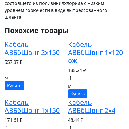
состоящего из поливинилхлорида с низким
уровнем горючести в виде выпрессованного
шланга
Похожие товары
Кабель
Кабель
АВБбШвнг 2х150
АВБбШвнг 1х120
ож
557.87 ₽
135.24 ₽
м
м
Купить
Купить
Кабель
Кабель
АВБбШвнг 1х150
АВБбШвнг 2х4
171.61 ₽
48.44 ₽