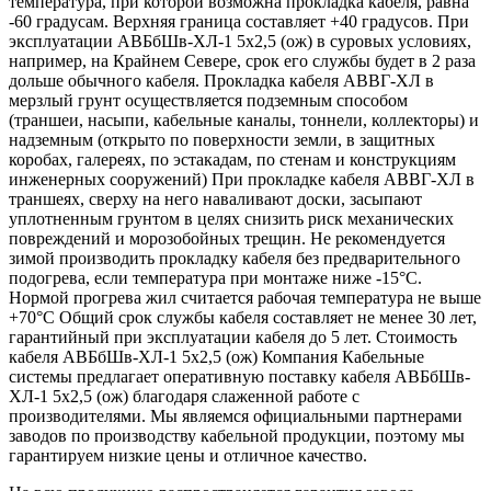
температура, при которой возможна прокладка кабеля, равна
-60 градусам. Верхняя граница составляет +40 градусов. При
эксплуатации АВБбШв-ХЛ-1 5х2,5 (ож) в суровых условиях,
например, на Крайнем Севере, срок его службы будет в 2 раза
дольше обычного кабеля. Прокладка кабеля АВВГ-ХЛ в
мерзлый грунт осуществляется подземным способом
(траншеи, насыпи, кабельные каналы, тоннели, коллекторы) и
надземным (открыто по поверхности земли, в защитных
коробах, галереях, по эстакадам, по стенам и конструкциям
инженерных сооружений) При прокладке кабеля АВВГ-ХЛ в
траншеях, сверху на него наваливают доски, засыпают
уплотненным грунтом в целях снизить риск механических
повреждений и морозобойных трещин. Не рекомендуется
зимой производить прокладку кабеля без предварительного
подогрева, если температура при монтаже ниже -15°С.
Нормой прогрева жил считается рабочая температура не выше
+70°С Общий срок службы кабеля составляет не менее 30 лет,
гарантийный при эксплуатации кабеля до 5 лет. Стоимость
кабеля АВБбШв-ХЛ-1 5х2,5 (ож) Компания Кабельные
системы предлагает оперативную поставку кабеля АВБбШв-
ХЛ-1 5х2,5 (ож) благодаря слаженной работе с
производителями. Мы являемся официальными партнерами
заводов по производству кабельной продукции, поэтому мы
гарантируем низкие цены и отличное качество.