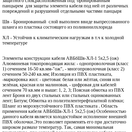
защитного слоя,расположенная под бронированным
панцырем для защиты элемента кабеля под ней от различных
повреждений и разрушений отдельными частями панцыря
Шв - Бронированный слой выполнен ввиде выпрессованного
шланга из пластика состоящего из поливинилхлорида
ХЛ - Устойчив к климатическим нагрузкам в т.ч к холодной
температуре
Элементы конструкции кабеля АВБбШв-ХЛ-1 5х2,5 (ож)
Алюминевая токопроводящая жила: - однопроволочная (класс
1) сечением 16-50 кв.мм-"ож", - многопроволочная (класс 2)
сечением 50-240 кв.мм; Изоляция из ПВХ пластиката,
-маркировка жил: - цветовая: белая или жёлтая, синяя или
зелёная, красная или малиновая, - цифровая для кабелей
сечением 70 кв.мм и выше: 1, 2, 3; Поясная обмотка из ПВХ
лент Броня из двух стальных или стальных оцинкованных
лент; Битум; Обмотка из полиэтилентерефталатной плёнки;
Шланг из морозоустойчивого ПВХ пластиката . Область
применения кабеля АВБбШв-ХЛ-1 5х2,5 (ож) Особенностью
данного кабеля является холодостойкое исполнение внешней
ПВХ оболочки.Это позволяет применять его при достаточно
широком размахе температур. Так, самая минимальная