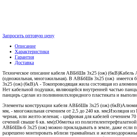
Запросить оптовую цену
Описание
Характеристики
Гарантия
Доставка
Техническое описание кабеля АВБбШв 3х25 (ож) (6кВ)Кабель АВ
(одножильная, многожильная). В АВБбШв 3х25 (ож) имеется б
3х25 (ож) (6кВ)А - Токопроводящая жила состоящая из алюмин
Нет кабельной подушки, являющейся внутренней частью панцы
панцирь сделан из поливинилхлоридного пластиката и выполн
Элементы конструкции кабеля АВБбШв 3х25 (ож) (6кВ)Алюминиева
мм, - многожильная сечением от 2,5 до 240 кв. мм;Изоляция из
черная, или желто-зеленая; - цифровая для кабелей сечением 70
сечений свыше 6 кв. мм);Обмотка из полиэтилентерефталатной
АВБбШв-6 3х25 (ож) можно прокладывать в земле, даже если п
разрешено монтировать вблизи трамвайных и железнодорожных