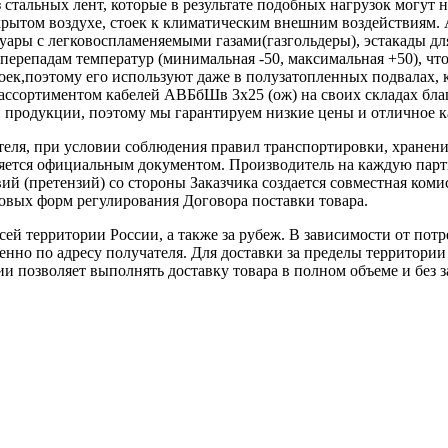
з стальных лент, которые в результате подобных нагрузок могут
рытом воздухе, стоек к климатическим внешним воздействиям. 
ары с легковоспламеняемыми газами(газгольдеры), эстакады для
 к перепадам температур (минимальная -50, максимальная +50), ч
тоек,поэтому его используют даже в полузатопленных подвалах
ортиментом кабелей АВБбШв 3х25 (ож) на своих складах благо
 продукции, поэтому мы гарантируем низкие цены и отличное к
теля, при условии соблюдения правил транспортировки, хранени
ляется официальным документом. Производитель на каждую парти
й (претензий) со стороны Заказчика создается совместная коми
овых форм регулирования Договора поставки товара.
ей территории России, а также за рубеж. В зависимости от потр
нно по адресу получателя. Для доставки за пределы территории
позволяет выполнять доставку товара в полном объеме и без з