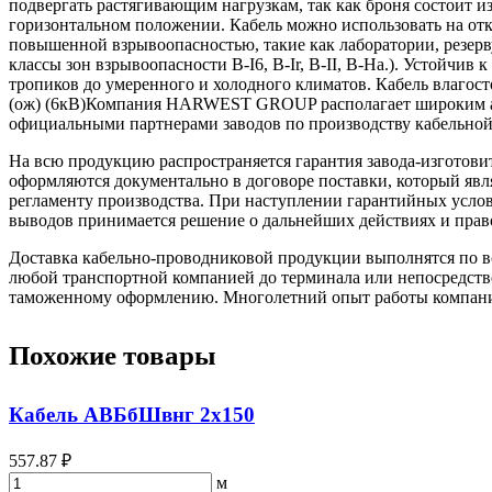
подвергать растягивающим нагрузкам, так как броня состоит и
горизонтальном положении. Кабель можно использовать на отк
повышенной взрывоопасностью, такие как лаборатории, резерву
классы зон взрывоопасности B-I6, B-Ir, B-II, В-На.). Устойчив
тропиков до умеренного и холодного климатов. Кабель влагос
(ож) (6кВ)Компания HARWEST GROUP располагает широким асс
официальными партнерами заводов по производству кабельной
На всю продукцию распространяется гарантия завода-изготови
оформляются документально в договоре поставки, который яв
регламенту производства. При наступлении гарантийных услови
выводов принимается решение о дальнейших действиях и прав
Доставка кабельно-проводниковой продукции выполнятся по вс
любой транспортной компанией до терминала или непосредстве
таможенному оформлению. Многолетний опыт работы компании 
Похожие товары
Кабель АВБбШвнг 2х150
557.87 ₽
м