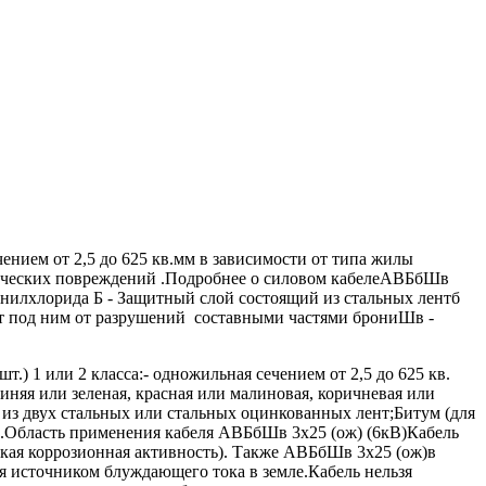
ением от 2,5 до 625 кв.мм в зависимости от типа жилы
анических повреждений .Подробнее о силовом кабелеАВБбШв
инилхлорида Б - Защитный слой состоящий из стальных лентб
т под ним от разрушений составными частями брониШв -
.) 1 или 2 класса:- одножильная сечением от 2,5 до 625 кв.
синяя или зеленая, красная или малиновая, коричневая или
ня из двух стальных или стальных оцинкованных лент;Битум (для
а.Область применения кабеля АВБбШв 3х25 (ож) (6кВ)Кабель
окая коррозионная активность). Также АВБбШв 3х25 (ож)в
 источником блуждающего тока в земле.Кабель нельзя