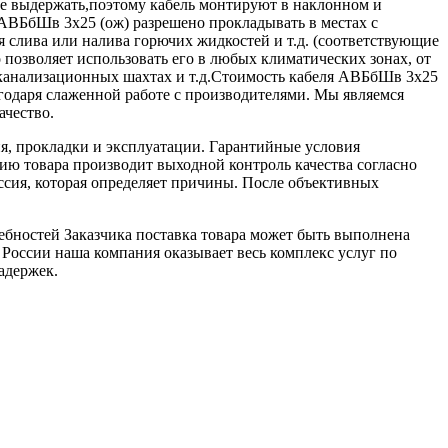
 не выдержать,поэтому кабель монтируют в наклонном и
АВБбШв 3х25 (ож) разрешено прокладывать в местах с
 слива или налива горючих жидкостей и т.д. (соответствующие
то позволяет использовать его в любых климатических зонах, от
, канализационных шахтах и т.д.Стоимость кабеля АВБбШв 3х25
даря слаженной работе с производителями. Мы являемся
ачество.
я, прокладки и эксплуатации. Гарантийные условия
ю товара производит выходной контроль качества согласно
ссия, которая определяет причины. После объективных
ебностей Заказчика поставка товара может быть выполнена
 России наша компания оказывает весь комплекс услуг по
адержек.