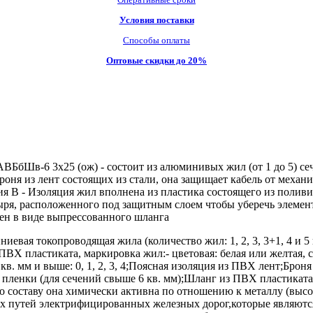
Условия поставки
Способы оплаты
Оптовые скидки до 20%
БбШв-6 3х25 (ож) - состоит из алюминивых жил (от 1 до 5) сеч
роня из лент состоящих из стали, она защищает кабель от мех
ия В - Изоляция жил вполнена из пластика состоящего из полив
ря, расположенного под защитным слоем чтобы уберечь элемен
ен в виде выпрессованного шланга
я токопроводящая жила (количество жил: 1, 2, 3, 3+1, 4 и 5 шт
 ПВХ пластиката, маркировка жил:- цветовая: белая или желтая, 
 кв. мм и выше: 0, 1, 2, 3, 4;Поясная изоляция из ПВХ лент;Бро
 пленки (для сечений свыше 6 кв. мм);Шланг из ПВХ пластикат
о составу она химически активна по отношению к металлу (выс
 путей электрифицированных железных дорог,которые являются