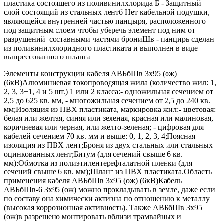
пластика состоящего из поливинилхлорида Б - Защитный
слой состоящий из стальных лентб Нет кабельной подушки,
являющейся внутренней частью панцыря, расположенного
под защитным слоем чтобы уберечь элемент под ним от
разрушений составными частями брониШв - панцирь сделан
из поливинилхлоридного пластиката и выполнен в виде
выпрессованного шланга
Элементы конструкции кабеля АВБбШв 3х95 (ож)
(6кВ)Алюминиевая токопроводящая жила (количество жил: 1,
2, 3, 3+1, 4 и 5 шт.) 1 или 2 класса:- одножильная сечением от
2,5 до 625 кв. мм, - многожильная сечением от 2,5 до 240 кв.
мм;Изоляция из ПВХ пластиката, маркировка жил:- цветовая:
белая или желтая, синяя или зеленая, красная или малиновая,
коричневая или черная, или желто-зеленая; - цифровая для
кабелей сечением 70 кв. мм и выше: 0, 1, 2, 3, 4;Поясная
изоляция из ПВХ лент;Броня из двух стальных или стальных
оцинкованных лент;Битум (для сечений свыше 6 кв.
мм);Обмотка из полиэтилентерефталатной пленки (для
сечений свыше 6 кв. мм);Шланг из ПВХ пластиката.Область
применения кабеля АВБбШв 3х95 (ож) (6кВ)Кабель
АВБбШв-6 3х95 (ож) можно прокладывать в земле, даже если
по составу она химически активна по отношению к металлу
(высокая коррозионная активность). Также АВБбШв 3х95
(ож)в разрешено монтировать вблизи трамвайных и