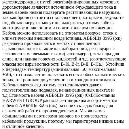
железнодорожных путей электрифицированных железных
дорог,которые являются источником блуждающего тока в
земле.Кабель нельзя подвергать растягивающим нагрузкам,
так как броня состоит из стальных лент, которые в результате
подобных нагрузок могут не выдержать,поэтому кабель
монтируют в наклонном и горизонтальном положении.
Кабель можно использовать на открытом воздухе, стоек к
климатическим внешним воздействиям. АВБбШв 3х95 (ож)
разрешено прокладывать в местах с повышенной
взрывоопасностью, такие как лаборатории, резервуары с
легковоспламеняемыми газами(газгольдеры), эстакады для
слива или налива горючих жидкостей и т.д. (соответствующие
классы зон взрывоопасности B-I6, B-Ir, B-II, В-На.). Устойчив
к перепадам температур (минимальная -50, максимальная
+50), что позволяет использовать его в любых климатических
зонах, от тропиков до умеренного и холодного климатов.
Кабель влагостоек,поэтому его используют даже в
полузатопленных подвалах, канализационных шахтах и
т.д.Стоимость кабеля АВБбШв 3х95 (ож) (6кВ)Компания
HARWEST GROUP располагает широким ассортиментом
кабелей АВБбШв 3х95 (ож) на своих складах благодаря
слаженной работе с производителями. Мы являемся
официальными партнерами заводов по производству
кабельной продукции, поэтому мы гарантируем низкие цены
и отличное качество.