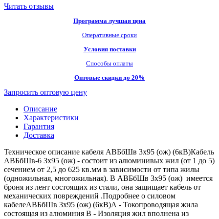
Читать отзывы
Программа лучшая цена
Оперативные сроки
Условия поставки
Способы оплаты
Оптовые скидки до 20%
Запросить оптовую цену
Описание
Характеристики
Гарантия
Доставка
Техническое описание кабеля АВБбШв 3х95 (ож) (6кВ)Кабель
АВБбШв-6 3х95 (ож) - состоит из алюминивых жил (от 1 до 5)
сечением от 2,5 до 625 кв.мм в зависимости от типа жилы
(одножильная, многожильная). В АВБбШв 3х95 (ож) имеется
броня из лент состоящих из стали, она защищает кабель от
механических повреждений .Подробнее о силовом
кабелеАВБбШв 3х95 (ож) (6кВ)А - Токопроводящая жила
состоящая из алюминия В - Изоляция жил вполнена из