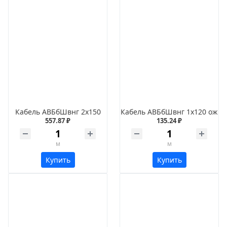
Кабель АВБбШвнг 2х150
Кабель АВБбШвнг 1х120 ож
557.87 ₽
135.24 ₽
м
м
Купить
Купить