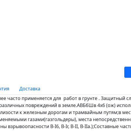
нтия
Доставка
е часто применяется для работ в грунте . Защитный сл
 различных повреждений в земле.АВБбШв 4х6 (ож) испо
лизости к железным дорогам и трамвайным путям;в мес
аменяемыми газами(газгольдеры), места непосредствен
ы взрывоопасности B-I6, B-Ir, B-II, В-IIа.);Составные ч