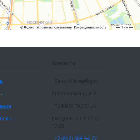
Контакты
ль
Санкт-Петербург:
ь
Брестский б-р, д. 8
ления
РЕЖИМ РАБОТЫ:
бель
Ежедневно c 8:00 до
17:00
+7 (812) 309-54-77