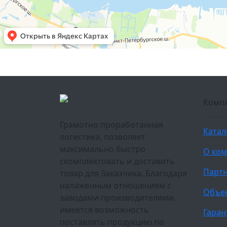
Комп
Грамотно проработанная
Катал
логистика, позволяет
максимально быстро
О ко
скомплектовать и доставить
Парт
товар для Заказчика. Благодаря
налаженным отношениям с
Объе
заводами-производителями,
имеется возможность
Гаран
поставлять продукцию по