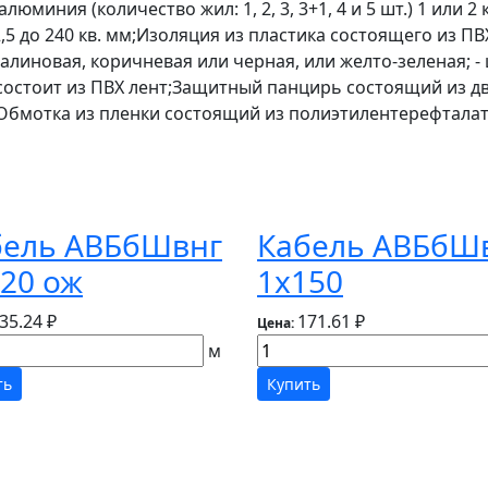
миния (количество жил: 1, 2, 3, 3+1, 4 и 5 шт.) 1 или 2
,5 до 240 кв. мм;Изоляция из пластика состоящего из ПВ
малиновая, коричневая или черная, или желто-зеленая; -
ия состоит из ПВХ лент;Защитный панцирь состоящий из 
);Обмотка из пленки состоящий из полиэтилентерефталат
бель АВБбШвнг
Кабель АВБбШ
20 ож
1х150
35.24 ₽
171.61 ₽
Цена:
м
ть
Купить