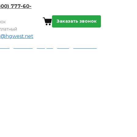
800) 777-60-
Заказать звонок
нок
платный
o@hgwest.net
а и доставка
Акции
Блог
Контакты