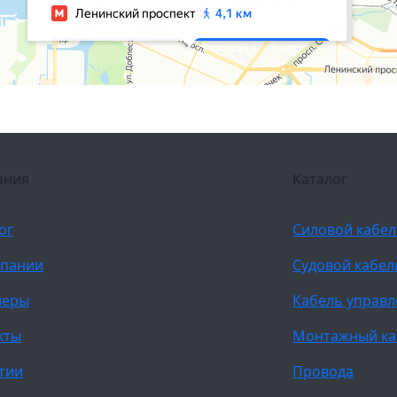
ания
Каталог
ог
Силовой кабе
мпании
Судовой кабел
неры
Кабель управ
кты
Монтажный ка
тии
Провода