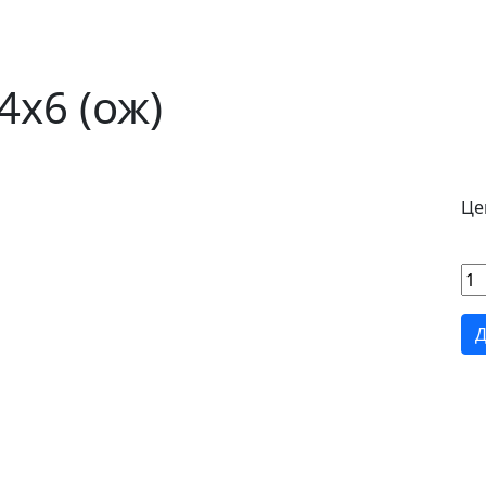
х6 (ож)
Цен
Д