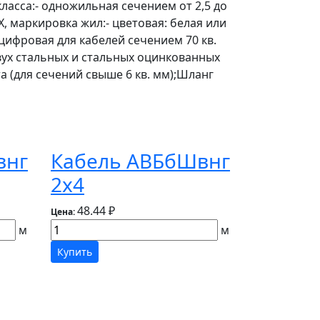
 класса:- одножильная сечением от 2,5 до
Х, маркировка жил:- цветовая: белая или
 цифровая для кабелей сечением 70 кв.
двух стальных и стальных оцинкованных
а (для сечений свыше 6 кв. мм);Шланг
внг
Кабель АВБбШвнг
2х4
48.44 ₽
Цена:
м
м
Купить