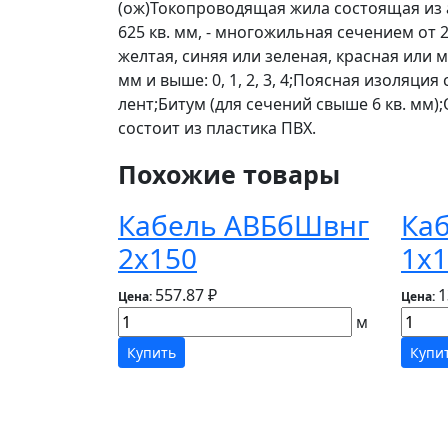
(ож)Токопроводящая жила состоящая из алю
625 кв. мм, - многожильная сечением от 2
желтая, синяя или зеленая, красная или 
мм и выше: 0, 1, 2, 3, 4;Поясная изоляц
лент;Битум (для сечений свыше 6 кв. мм
состоит из пластика ПВХ.
Похожие товары
Кабель АВБбШвнг
Ка
2х150
1х1
557.87 ₽
1
Цена:
Цена:
м
Купить
Купи