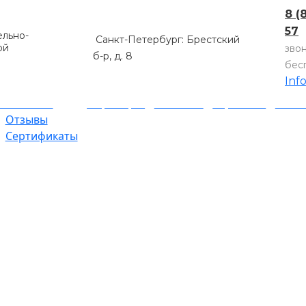
8 (
57
льно-
Санкт-Петербург: Брестский
ой
зво
б-р, д. 8
бес
Inf
компании
Партнеры
Объекты
Гарантии
Оплат
Отзывы
Сертификаты