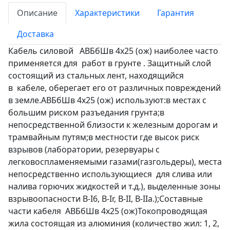
Описание
Характеристики
Гарантия
Доставка
Кабель силовой АВБбШв 4х25 (ож) наиболее часто
применяется для работ в грунте . Защитный слой
состоящий из стальных лент, находящийся
в кабеле, оберегает его от различных повреждений
в земле.АВБбШв 4х25 (ож) используют:в местах с
большим риском разъедания грунта;в
непосредственной близости к железным дорогам и
трамвайным путям;в местности где высок риск
взрывов (лаборатории, резервуары с
легковоспламеняемыми газами(газгольдеры), места
непосредственно использующиеся для слива или
налива горючих жидкостей и т.д.), выделенные зоны
взрывоопасности B-I6, B-Ir, B-II, В-IIа.);Составные
части кабеля АВБбШв 4х25 (ож)Токопроводящая
жила состоящая из алюминия (количество жил: 1, 2,