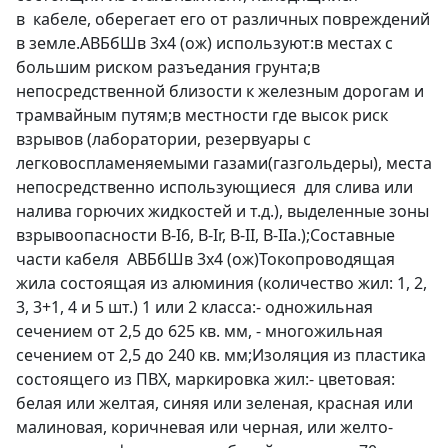
в кабеле, оберегает его от различных повреждений
в земле.АВБбШв 3х4 (ож) используют:в местах с
большим риском разъедания грунта;в
непосредственной близости к железным дорогам и
трамвайным путям;в местности где высок риск
взрывов (лаборатории, резервуары с
легковоспламеняемыми газами(газгольдеры), места
непосредственно использующиеся для слива или
налива горючих жидкостей и т.д.), выделенные зоны
взрывоопасности B-I6, B-Ir, B-II, В-IIа.);Составные
части кабеля АВБбШв 3х4 (ож)Токопроводящая
жила состоящая из алюминия (количество жил: 1, 2,
3, 3+1, 4 и 5 шт.) 1 или 2 класса:- одножильная
сечением от 2,5 до 625 кв. мм, - многожильная
сечением от 2,5 до 240 кв. мм;Изоляция из пластика
состоящего из ПВХ, маркировка жил:- цветовая:
белая или желтая, синяя или зеленая, красная или
малиновая, коричневая или черная, или желто-