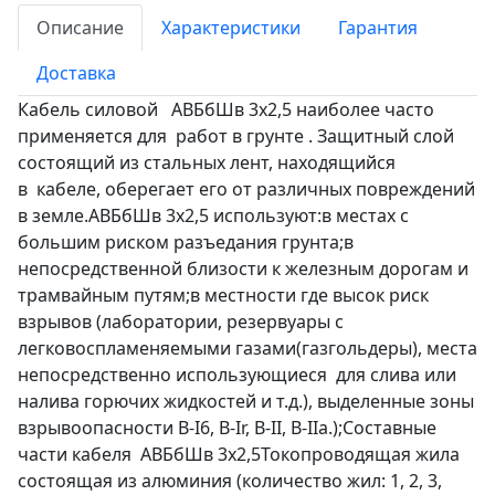
Описание
Характеристики
Гарантия
Доставка
Кабель силовой АВБбШв 3х2,5 наиболее часто
применяется для работ в грунте . Защитный слой
состоящий из стальных лент, находящийся
в кабеле, оберегает его от различных повреждений
в земле.АВБбШв 3х2,5 используют:в местах с
большим риском разъедания грунта;в
непосредственной близости к железным дорогам и
трамвайным путям;в местности где высок риск
взрывов (лаборатории, резервуары с
легковоспламеняемыми газами(газгольдеры), места
непосредственно использующиеся для слива или
налива горючих жидкостей и т.д.), выделенные зоны
взрывоопасности B-I6, B-Ir, B-II, В-IIа.);Составные
части кабеля АВБбШв 3х2,5Токопроводящая жила
состоящая из алюминия (количество жил: 1, 2, 3,