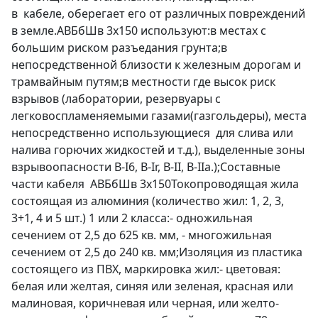
в кабеле, оберегает его от различных повреждений
в земле.АВБбШв 3х150 используют:в местах с
большим риском разъедания грунта;в
непосредственной близости к железным дорогам и
трамвайным путям;в местности где высок риск
взрывов (лаборатории, резервуары с
легковоспламеняемыми газами(газгольдеры), места
непосредственно использующиеся для слива или
налива горючих жидкостей и т.д.), выделенные зоны
взрывоопасности B-I6, B-Ir, B-II, В-IIа.);Составные
части кабеля АВБбШв 3х150Токопроводящая жила
состоящая из алюминия (количество жил: 1, 2, 3,
3+1, 4 и 5 шт.) 1 или 2 класса:- одножильная
сечением от 2,5 до 625 кв. мм, - многожильная
сечением от 2,5 до 240 кв. мм;Изоляция из пластика
состоящего из ПВХ, маркировка жил:- цветовая:
белая или желтая, синяя или зеленая, красная или
малиновая, коричневая или черная, или желто-