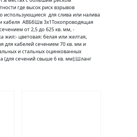
т:в местах с большим риском
тности где высок риск взрывов
но использующиеся для слива или налива
 части кабеля АВБбШв 3х1Токопроводящая
ечением от 2,5 до 625 кв. мм, -
 жил:- цветовая: белая или желтая,
я для кабелей сечением 70 кв. мм и
стальных и стальных оцинкованных
а (для сечений свыше 6 кв. мм);Шланг