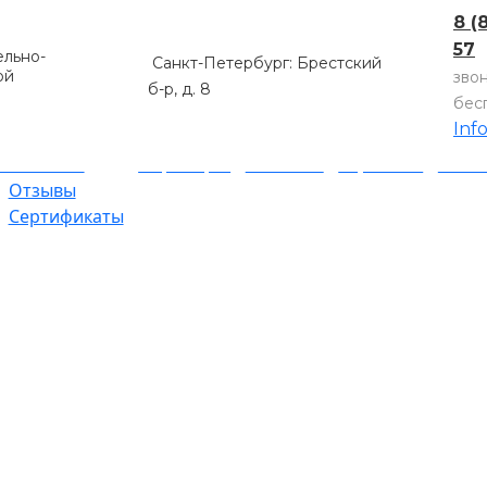
8 (
57
льно-
Санкт-Петербург: Брестский
ой
зво
б-р, д. 8
бес
Inf
компании
Партнеры
Объекты
Гарантии
Оплат
Отзывы
Сертификаты