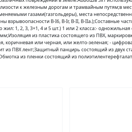
т различных повреждений в земле.АВБбШв 3х1 использую
лизости к железным дорогам и трамвайным путям;в мес
аменяемыми газами(газгольдеры), места непосредствен
ны взрывоопасности B-I6, B-Ir, B-II, В-IIа.);Составные
: 1, 2, 3, 3+1, 4 и 5 шт.) 1 или 2 класса:- одножильная с
 мм;Изоляция из пластика состоящего из ПВХ, маркировка
я, коричневая или черная, или желто-зеленая; - цифрова
стоит из ПВХ лент;Защитный панцирь состоящий из двух 
);Обмотка из пленки состоящий из полиэтилентерефталат