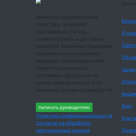
Комп
Грамотно проработанная
Катал
логистика, позволяет
максимально быстро
О ко
скомплектовать и доставить
Парт
товар для Заказчика. Благодаря
налаженным отношениям с
Объе
заводами-производителями,
имеется возможность
Гаран
поставлять продукцию по
Оплат
ценам ниже рыночных и по
меньшим срокам производства.
Акци
Блог
Написать руководителю
Политика конфиденциальности
Конта
Согласие на обработку
персональных данных
Полез