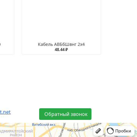
0
Кабель АВБбШвнг 2х4
48.44 ₽
t.net
Обратный звонок