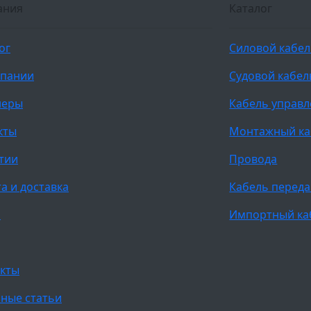
ания
Каталог
ог
Силовой кабе
мпании
Судовой кабел
неры
Кабель управ
кты
Монтажный ка
тии
Провода
а и доставка
Кабель переда
и
Импортный ка
кты
ные статьи