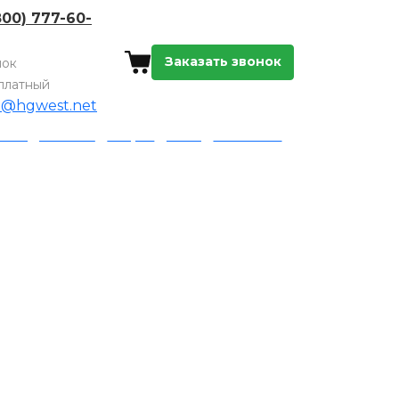
800) 777-60-
Заказать звонок
нок
платный
o@hgwest.net
а и доставка
Акции
Блог
Контакты