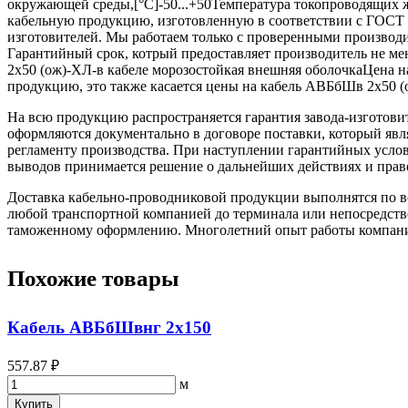
окружающей среды,[°C]-50...+50Температура токопроводящи
кабельную продукцию, изготовленную в соответствии с ГОСТ 
изготовителей. Мы работаем только с проверенными производит
Гарантийный срок, котрый предоставляет производитель не 
2х50 (ож)-ХЛ-в кабеле морозостойкая внешняя оболочкаЦен
продукцию, это также касается цены на кабель АВБбШв 2х50 (
На всю продукцию распространяется гарантия завода-изготови
оформляются документально в договоре поставки, который яв
регламенту производства. При наступлении гарантийных услови
выводов принимается решение о дальнейших действиях и прав
Доставка кабельно-проводниковой продукции выполнятся по вс
любой транспортной компанией до терминала или непосредстве
таможенному оформлению. Многолетний опыт работы компании 
Похожие товары
Кабель АВБбШвнг 2х150
557.87 ₽
м
Купить