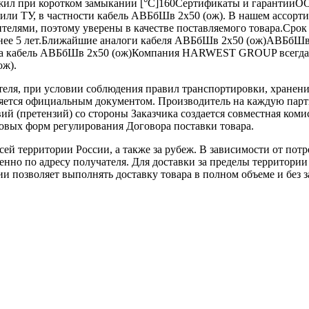
х жил при коротком замыкании [°С]160Сертификаты и гарант
или ТУ, в частности кабель АВБбШв 2х50 (ож). В нашем ассорт
елями, поэтому уверены в качестве поставляемого товара.Срок 
менее 5 лет.Ближайшие аналоги кабеля АВБбШв 2х50 (ож)АВБбШ
а на кабель АВБбШв 2х50 (ож)Компания HARWEST GROUP всегда
ож).
теля, при условии соблюдения правил транспортировки, хранени
ляется официальным документом. Производитель на каждую парти
й (претензий) со стороны Заказчика создается совместная коми
овых форм регулирования Договора поставки товара.
ей территории России, а также за рубеж. В зависимости от потр
нно по адресу получателя. Для доставки за пределы территории
позволяет выполнять доставку товара в полном объеме и без з