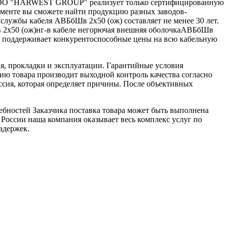
ииООО "HARWEST GROUP" реализует только сертифицированную
именте вы сможете найти продукцию разных заводов-
службы кабеля АВБбШв 2х50 (ож) составляет не менее 30 лет.
в 2х50 (ож)нг-в кабеле негорючая внешняя оболочкаАВБбШв
 поддерживает конкурентоспособные цены на всю кабельную
я, прокладки и эксплуатации. Гарантийные условия
ю товара производит выходной контроль качества согласно
ссия, которая определяет причины. После объективных
ебностей Заказчика поставка товара может быть выполнена
 России наша компания оказывает весь комплекс услуг по
адержек.