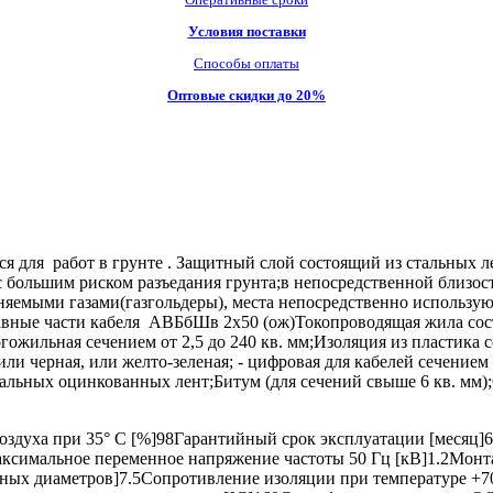
Условия поставки
Способы оплаты
Оптовые скидки до 20%
для работ в грунте . Защитный слой состоящий из стальных лен
 большим риском разъедания грунта;в непосредственной близос
няемыми газами(газгольдеры), места непосредственно использую
тавные части кабеля АВБбШв 2х50 (ож)Токопроводящая жила состоя
ногожильная сечением от 2,5 до 240 кв. мм;Изоляция из пластика
ли черная, или желто-зеленая; - цифровая для кабелей сечением 7
льных оцинкованных лент;Битум (для сечений свыше 6 кв. мм);
здуха при 35° C [%]98Гарантийный срок эксплуатации [месяц]6
аксимальное переменное напряжение частоты 50 Гц [кВ]1.2Монт
жных диаметров]7.5Сопротивление изоляции при температуре +7