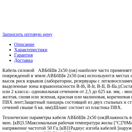
Запросить оптовую цену
Описание
Характеристики
Гарантия
Доставка
Кабель силовой АВБбШв 2х50 (ож) наиболее часто применяется 
повреждений в земле.АВБбШв 2х50 (ож) используют:в местах с
высок риск взрывов (лаборатории, резервуары с легковоспламе
выделенные зоны взрывоопасности B-I6, B-Ir, B-II, В-IIа.);Сос
или 2 класса:- одножильная сечением от 2,5 до 625 кв. мм, - м
желтая, синяя или зеленая, красная или малиновая, коричневая и
ПВХ лент;Защитный панцирь состоящий из двух стальных и ста
сечений свыше 6 кв. мм);Шланг состоит из пластика ПВХ.
Технические параметры кабеля АВБбШв 2х50 (ож)Влажность во
мин. [кВ]3.5Максимальная рабочая температура жилы [°С]70М
напряжение частотой 50 Гц [кВ]1Радиус изгиба кабелей [нару