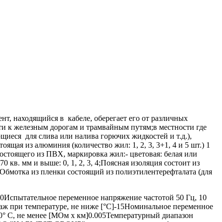
т, находящийся в кабеле, оберегает его от различных
ти к железным дорогам и трамвайным путям;в местности где
щиеся для слива или налива горючих жидкостей и т.д.),
щая из алюминия (количество жил: 1, 2, 3, 3+1, 4 и 5 шт.) 1
 состоящего из ПВХ, маркировка жил:- цветовая: белая или
0 кв. мм и выше: 0, 1, 2, 3, 4;Поясная изоляция состоит из
Обмотка из пленки состоящий из полиэтилентерефталата (для
0Испытательное переменное напряжение частотой 50 Гц, 10
аж при температуре, не ниже [°C]-15Номинальное переменное
0° С, не менее [МОм х км]0.005Температурный диапазон