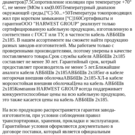
диаметров]7.5Сопротивление изоляции при температуре +70°
С, не менее [МОм х км]0.005Температурный диапазон
окружающей среды,[°C]-50...+50Температура токопроводящих
жил при коротком замыкании [°С]160Сертификаты и
гарантииООО "HARWEST GROUP" реализует только
сертифицированную кабельную продукцию, изготовленную в
соответствии с ГОСТ или ТУ, в частности кабель АВБбШв
2х185. В нашем ассортименте вы сможете найти продукцию
разных заводов-изготовителей. Мы работаем только с
проверенными производителями, поэтому уверены в качестве
поставляемого товара.Срок службы кабеля АВБбШв 2х185
составляет не менее 30 лет. Гарантийный срок, котрый
предоставляет производитель не менее 5 лет.Ближайшие
аналоги кабеля АВБбШв 2х185АВБбШв 2х185нг-в кабеле
негорючая внешняя оболочкаАВБбШв 2х185-ХЛ-в кабеле
морозостойкая внешняя оболочкаЦена на кабель АВБбШв
2х185Компания HARWEST GROUP всегда поддерживает
конкурентоспособные цены на всю кабельную продукцию,
это также касается цены на кабель АВБбШв 2х185.
На всю продукцию распространяется гарантия завода-
изготовителя, при условии соблюдения правил
транспортировки, хранения, прокладки и эксплуатации.
Гарантийные условия оформляются документально в
договоре поставки, который является официальным