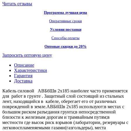
Читать отзывы
Программа лучшая цена
Оперативные сроки
Условия поставки
Способы оплаты
Оптовые скидки до 20%
Запросить оптовую цену
Описание
Характеристики
Гарантия
Доставка
Кабель силовой АВБбШв 2х185 наиболее часто применяется
для работ в грунте . Защитный слой состоящий из стальных
лент, находящийся в кабеле, оберегает его от различных
повреждений в земле.АВБбШв 2х185 используют:в местах с
большим риском разъедания грунта;в непосредственной
близости к железным дорогам и трамвайным путям;в
местности где высок риск взрывов (лаборатории, резервуары с
легковоспламеняемыми газами(газгольдеры), места