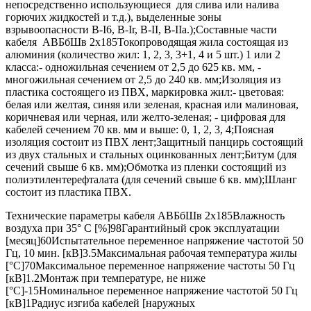
непосредственно использующиеся для слива или налива
горючих жидкостей и т.д.), выделенные зоны
взрывоопасности B-I6, B-Ir, B-II, В-IIа.);Составные части
кабеля АВБбШв 2х185Токопроводящая жила состоящая из
алюминия (количество жил: 1, 2, 3, 3+1, 4 и 5 шт.) 1 или 2
класса:- одножильная сечением от 2,5 до 625 кв. мм, -
многожильная сечением от 2,5 до 240 кв. мм;Изоляция из
пластика состоящего из ПВХ, маркировка жил:- цветовая:
белая или желтая, синяя или зеленая, красная или малиновая,
коричневая или черная, или желто-зеленая; - цифровая для
кабелей сечением 70 кв. мм и выше: 0, 1, 2, 3, 4;Поясная
изоляция состоит из ПВХ лент;Защитный панцирь состоящий
из двух стальных и стальных оцинкованных лент;Битум (для
сечений свыше 6 кв. мм);Обмотка из пленки состоящий из
полиэтилентерефталата (для сечений свыше 6 кв. мм);Шланг
состоит из пластика ПВХ.
Технические параметры кабеля АВБбШв 2х185Влажность
воздуха при 35° C [%]98Гарантийный срок эксплуатации
[месяц]60Испытательное переменное напряжение частотой 50
Гц, 10 мин. [кВ]3.5Максимальная рабочая температура жилы
[°С]70Максимальное переменное напряжение частоты 50 Гц
[кВ]1.2Монтаж при температуре, не ниже
[°C]-15Номинальное переменное напряжение частотой 50 Гц
[кВ]1Радиус изгиба кабелей [наружных