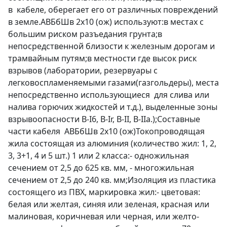
в кабеле, оберегает его от различных повреждений
в земле.АВБбШв 2х10 (ож) используют:в местах с
большим риском разъедания грунта;в
непосредственной близости к железным дорогам и
трамвайным путям;в местности где высок риск
взрывов (лаборатории, резервуары с
легковоспламеняемыми газами(газгольдеры), места
непосредственно использующиеся для слива или
налива горючих жидкостей и т.д.), выделенные зоны
взрывоопасности B-I6, B-Ir, B-II, В-IIа.);Составные
части кабеля АВБбШв 2х10 (ож)Токопроводящая
жила состоящая из алюминия (количество жил: 1, 2,
3, 3+1, 4 и 5 шт.) 1 или 2 класса:- одножильная
сечением от 2,5 до 625 кв. мм, - многожильная
сечением от 2,5 до 240 кв. мм;Изоляция из пластика
состоящего из ПВХ, маркировка жил:- цветовая:
белая или желтая, синяя или зеленая, красная или
малиновая, коричневая или черная, или желто-