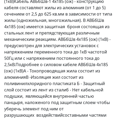
(1кВ)Кабель АВБбШв-1 4х185 (ож) - конструкцию
кабеля составляют жилы из алюминия (от 1 до 5)
сечением от 2,5 до 625 кв.мм в зависимости от типа
жилы (одножильная, многожильная). В АВБбШв
4х185 (ож) имеется защитная броня состоящая из
стальных лент и препядствующая различным
механическим реакциям. АВБбШв 4х185 (ож) (1кВ) -
предусмотрен для электрических установок с
напряжением переменного тока до 1кВ частотой
50Гц или с напряжением постоянного тока до
2,5кВ.Подробнее о силовом кабеле АВБбШв 4х185
(ож) (1кВ)А - Токопроводящая жила состоит из
алюминияВ -Изоляция жил состоит из
поливинилхлоридного пластиката Б - Защитный
слой состоит из лент из сталиб - Нет кабельной
подушки, являющейся внутренней частью
панцыря, наложеного под защитным слоем чтобы
уберечь элемент под ним от
разрушающих воздействийсоставными частями