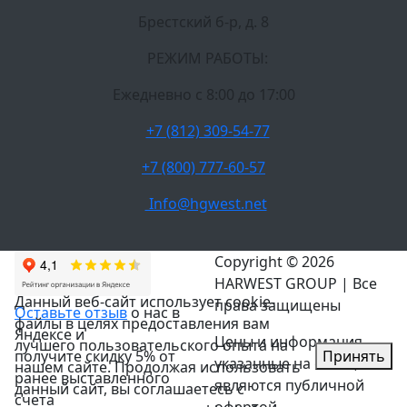
Брестский б-р, д. 8
РЕЖИМ РАБОТЫ:
Ежедневно c 8:00 до 17:00
+7 (812) 309-54-77
+7 (800) 777-60-57
Info@hgwest.net
Copyright © 2026
HARWEST GROUP | Все
Данный веб-сайт использует cookie-
права защищены
Оставьте отзыв
о нас в
файлы в целях предоставления вам
Яндексе и
Цены и информация,
лучшего пользовательского опыта на
Принять
получите скидку 5% от
указанные на сайте, не
нашем сайте. Продолжая использовать
ранее выставленного
являются публичной
данный сайт, вы соглашаетесь с
счета