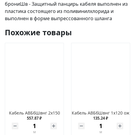
брониШв - Защитный панцирь кабеля выполнен из
пластика состоящего из поливинилхлорида и
выполнен в форме выпрессованного шланга
Похожие товары
Кабель АВБбШвнг 2х150
Кабель АВБбШвнг 1х120 ож
557.87 ₽
135.24 ₽
м
м