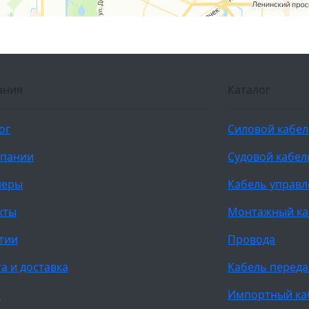
ания
Каталог
ог
Силовой кабе
мпании
Судовой кабел
неры
Кабель управ
кты
Монтажный ка
тии
Провода
а и доставка
Кабель переда
и
Импортный ка