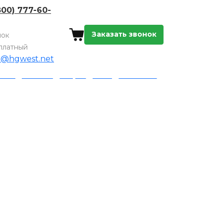
800) 777-60-
Заказать звонок
нок
платный
o@hgwest.net
а и доставка
Акции
Блог
Контакты