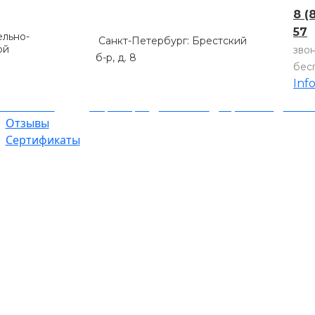
8 (
57
льно-
Санкт-Петербург: Брестский
ой
зво
б-р, д. 8
бес
Inf
компании
Партнеры
Объекты
Гарантии
Оплат
Отзывы
Сертификаты