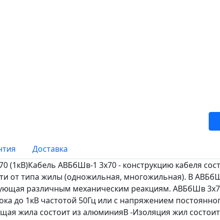
нтия
Доставка
0 (1кВ)Кабель АВБбШв-1 3х70 - конструкцию кабеля сост
ости от типа жилы (одножильная, многожильная). В АВБ
вующая различным механическим реакциям. АВБбШв 3х70 
ка до 1кВ частотой 50Гц или с напряжением постоянног
ящая жила состоит из алюминияВ -Изоляция жил состоит