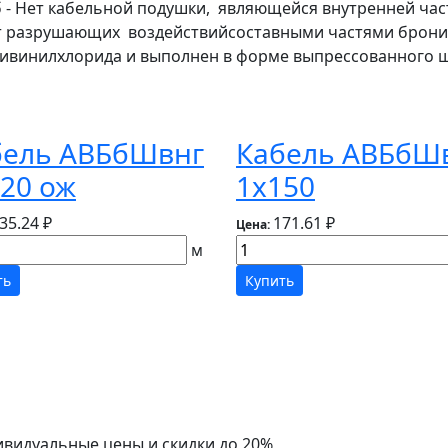
иб - Нет кабельной подушки, являющейся внутренней ч
от разрушающих воздействийсоставными частями брони
ливинилхлорида и выполнен в форме выпрессованного 
бель АВБбШвнг
Кабель АВБбШ
20 ож
1х150
35.24 ₽
171.61 ₽
Цена:
м
ть
Купить
ивидуальные цены и скидки до 20%