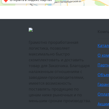
Комп
Грамотно проработанная
Катал
логистика, позволяет
максимально быстро
О ко
скомплектовать и доставить
Парт
товар для Заказчика. Благодаря
налаженным отношениям с
Объе
заводами-производителями,
имеется возможность
Гаран
поставлять продукцию по
Оплат
ценам ниже рыночных и по
меньшим срокам производства.
Акци