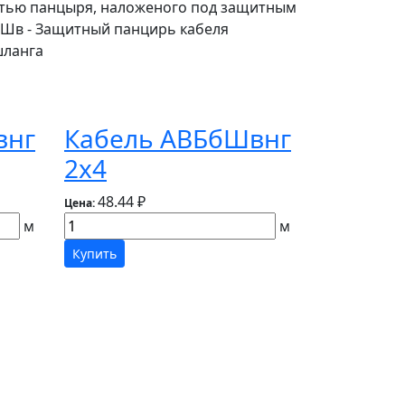
астью панцыря, наложеного под защитным
Шв - Защитный панцирь кабеля
шланга
внг
Кабель АВБбШвнг
2х4
48.44 ₽
Цена:
м
м
Купить