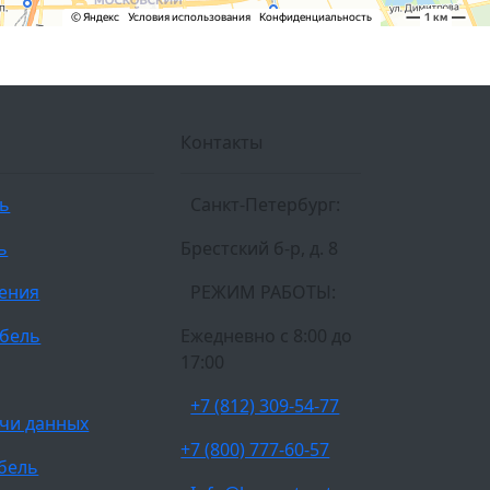
Контакты
ль
Санкт-Петербург:
ь
Брестский б-р, д. 8
ления
РЕЖИМ РАБОТЫ:
бель
Ежедневно c 8:00 до
17:00
+7 (812) 309-54-77
чи данных
+7 (800) 777-60-57
бель