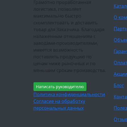
Грамотно проработанная
Катал
логистика, позволяет
максимально быстро
О ко
скомплектовать и доставить
Парт
товар для Заказчика. Благодаря
налаженным отношениям с
Объе
заводами-производителями,
имеется возможность
Гаран
поставлять продукцию по
Оплат
ценам ниже рыночных и по
меньшим срокам производства.
Акци
Блог
Написать руководителю
Политика конфиденциальности
Конта
Согласие на обработку
персональных данных
Полез
Отзы