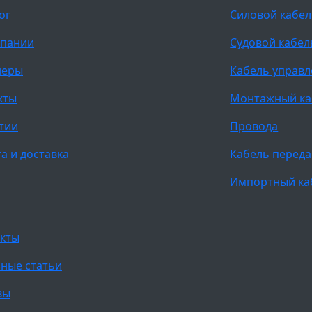
ог
Силовой кабе
мпании
Судовой кабел
неры
Кабель управ
кты
Монтажный ка
тии
Провода
а и доставка
Кабель переда
и
Импортный ка
кты
ные статьи
вы