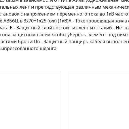
 625 кв.мм в зависимости от типа жилы (одножильная, мн
тальных лент и препядствующая различным механическ
 установок с напряжением переменного тока до 1кВ част
ле АВБбШв 3х70+1х25 (ож) (1кВ)А - Токопроводящая жила
ата Б - Защитный слой состоит из лент из сталиб - Не
 под защитным слоем чтобы уберечь элемент под ним 
стями брониШв - Защитный панцирь кабеля выполнен и
выпрессованного шланга