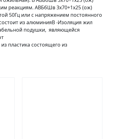
огожильная). В АВБбШв 3х70+1х25 (ож)
им реакциям. АВБбШв 3х70+1х25 (ож)
отой 50Гц или с напряжением постоянного
 состоит из алюминияВ -Изоляция жил
т кабельной подушки, являющейся
от
з пластика состоящего из