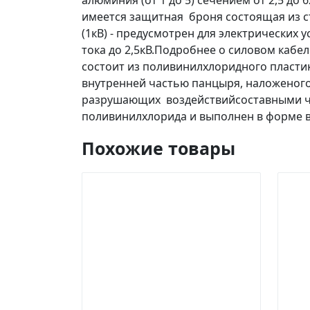
алюминия (от 1 до 5) сечением от 2,5 до
имеется защитная броня состоящая из с
(1кВ) - предусмотрен для электрических
тока до 2,5кВ.Подробнее о силовом кабе
состоит из поливинилхлоридного пластик
внутренней частью панцыря, наложеного
разрушающих воздействийсоставными ча
поливинилхлорида и выполнен в форме 
Похожие товары