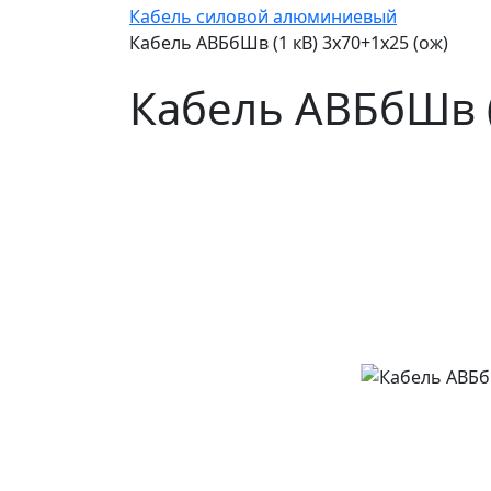
Кабель силовой алюминиевый
Кабель АВБбШв (1 кВ) 3х70+1х25 (ож)
Кабель АВБбШв (