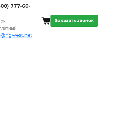
800) 777-60-
Заказать звонок
нок
платный
o@hgwest.net
а и доставка
Акции
Блог
Контакты