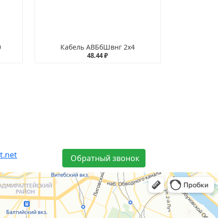
0
Кабель АВБбШвнг 2х4
48.44 ₽
t.net
Обратный звонок