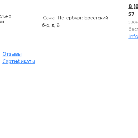
8 (
57
льно-
Санкт-Петербург: Брестский
ой
зво
б-р, д. 8
бес
Inf
компании
Партнеры
Объекты
Гарантии
Оплат
Отзывы
Сертификаты