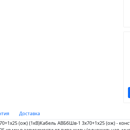
нтия
Доставка
0+1х25 (ож) (1кВ)Кабель АВБбШв-1 3х70+1х25 (ож) - кон