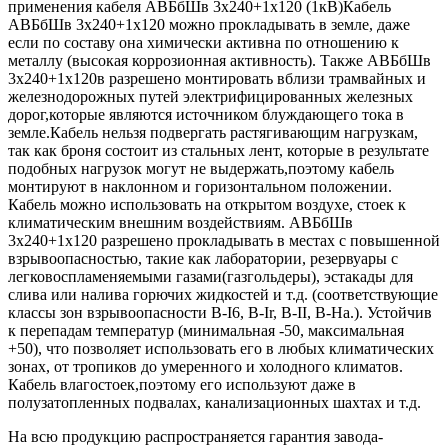
применения кабеля АВБбШв 3х240+1х120 (1кВ)Кабель
АВБбШв 3х240+1х120 можно прокладывать в земле, даже
если по составу она химически активна по отношению к
металлу (высокая коррозионная активность). Также АВБбШв
3х240+1х120в разрешено монтировать вблизи трамвайных и
железнодорожных путей электрифицированных железных
дорог,которые являются источником блуждающего тока в
земле.Кабель нельзя подвергать растягивающим нагрузкам,
так как броня состоит из стальных лент, которые в результате
подобных нагрузок могут не выдержать,поэтому кабель
монтируют в наклонном и горизонтальном положении.
Кабель можно использовать на открытом воздухе, стоек к
климатическим внешним воздействиям. АВБбШв
3х240+1х120 разрешено прокладывать в местах с повышенной
взрывоопасностью, такие как лаборатории, резервуары с
легковоспламеняемыми газами(газгольдеры), эстакады для
слива или налива горючих жидкостей и т.д. (соответствующие
классы зон взрывоопасности B-I6, B-Ir, B-II, В-На.). Устойчив
к перепадам температур (минимальная -50, максимальная
+50), что позволяет использовать его в любых климатических
зонах, от тропиков до умеренного и холодного климатов.
Кабель влагостоек,поэтому его используют даже в
полузатопленных подвалах, канализационных шахтах и т.д.
На всю продукцию распространяется гарантия завода-