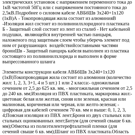
электрических установок с напряжением переменного тока до
1кВ частотой 50Гц или с напряжением постоянного тока до
2,5кВ.Подробнее о силовом кабеле АВБбШв 3х240+1х120
(1кВ)А - Токопроводящая жила состоит из алюминияВ
-Изоляция жил состоит из поливинилхлоридного пластиката
Б - Защитный слой состоит из лент из сталиб - Нет кабельной
подушки, являющейся внутренней частью панцыря,
наложеного под защитным слоем чтобы уберечь элемент под
ним от разрушающих воздействийсоставными частями
брониШв - Защитный панцирь кабеля выполнен из пластика
состоящего из поливинилхлорида и выполнен в форме
выпрессованного шланга
Элементы конструкции кабеля АВБбШв 3х240+1х120
(1кВ)Токопроводящая жила состоит из алюминия (количество
жил: 1, 2, 3, 3+1, 4 и 5 шт.) 1 или 2 класса:- одножильная
сечением от 2,5 до 625 кв. мм, - многожильная сечением от 2,5
до 240 кв. мм;Изоляция из ПВХ пластиката, маркировка жил:-
цветовая: белая или желтая, синяя или зеленая, красная или
малиновая, коричневая или черная, или желто-зеленая; -
цифровая для кабелей сечением 70 кв. мм и выше: 0, 1, 2, 3,
4;Поясная изоляция из ПВХ лент;Броня из двух стальных или
стальных оцинкованных лент;Битум (для сечений свыше 6 кв.
мм);Обмотка из полиэтилентерефталатной пленки (для
сечений свыше 6 кв. мм);Шланг из ПВХ пластиката.Область