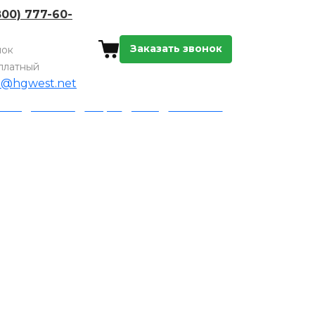
800) 777-60-
Заказать звонок
нок
платный
o@hgwest.net
а и доставка
Акции
Блог
Контакты