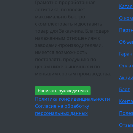
Грамотно проработанная
Катал
логистика, позволяет
максимально быстро
О ко
скомплектовать и доставить
Парт
товар для Заказчика. Благодаря
налаженным отношениям с
Объе
заводами-производителями,
имеется возможность
Гаран
поставлять продукцию по
Оплат
ценам ниже рыночных и по
меньшим срокам производства.
Акци
Блог
Написать руководителю
Политика конфиденциальности
Конта
Согласие на обработку
персональных данных
Полез
Отзы