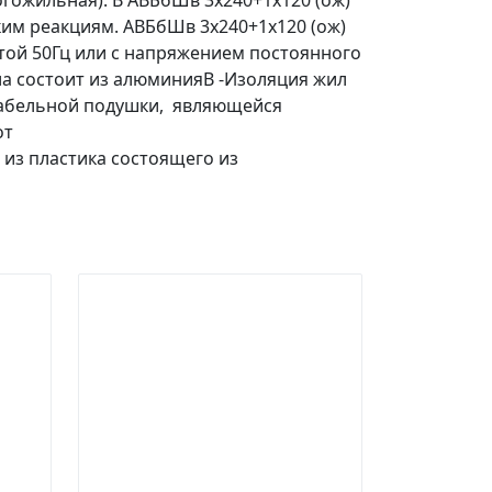
ногожильная). В АВБбШв 3х240+1х120 (ож)
им реакциям. АВБбШв 3х240+1х120 (ож)
отой 50Гц или с напряжением постоянного
ла состоит из алюминияВ -Изоляция жил
т кабельной подушки, являющейся
от
з пластика состоящего из