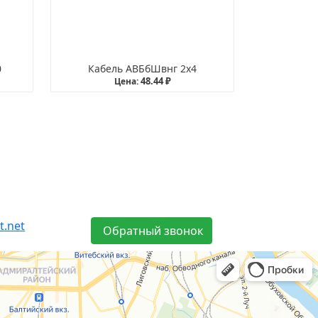
0
Кабель АВБбШвнг 2х4
48.44 ₽
Цена:
t.net
Обратный звонок