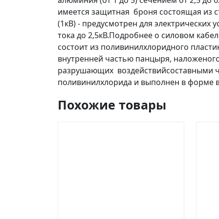
алюминия (от 1 до 5) сечением от 2,5 до
имеется защитная броня состоящая из с
(1кВ) - предусмотрен для электрических
тока до 2,5кВ.Подробнее о силовом кабе
состоит из поливинилхлоридного пластик
внутренней частью панцыря, наложеного
разрушающих воздействийсоставными ча
поливинилхлорида и выполнен в форме 
Похожие товары