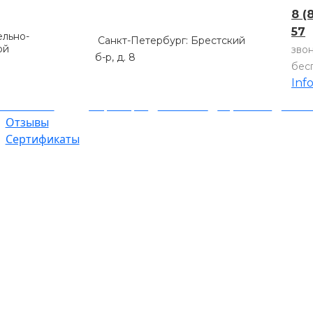
8 (
57
льно-
Санкт-Петербург: Брестский
ой
зво
б-р, д. 8
бес
Inf
компании
Партнеры
Объекты
Гарантии
Оплат
Отзывы
Сертификаты