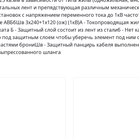
 625 кв.мм в зависимости от типа жилы (одножильная, м
тальных лент и препядствующая различным механическ
 установок с напряжением переменного тока до 1кВ част
ле АВБбШв 3х240+1х120 (ож) (1кВ)А - Токопроводящая жи
ата Б - Защитный слой состоит из лент из сталиб - Не
 под защитным слоем чтобы уберечь элемент под ним 
стями брониШв - Защитный панцирь кабеля выполнен и
выпрессованного шланга