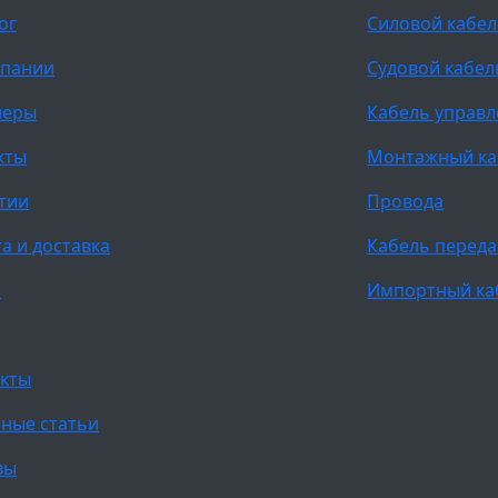
ог
Силовой кабе
мпании
Судовой кабел
неры
Кабель управ
кты
Монтажный ка
тии
Провода
а и доставка
Кабель переда
и
Импортный ка
кты
ные статьи
вы