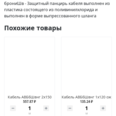
брониШв - Защитный панцирь кабеля выполнен из
пластика состоящего из поливинилхлорида и
выполнен в форме выпрессованного шланга
Похожие товары
Кабель АВБбШвнг 2х150
Кабель АВБбШвнг 1х120 ож
557.87 ₽
135.24 ₽
м
м