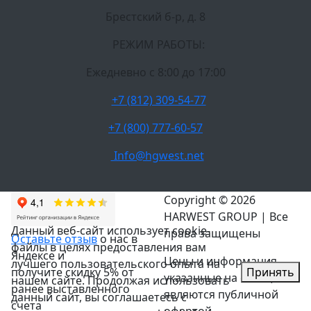
Брестский б-р, д. 8
РЕЖИМ РАБОТЫ:
Ежедневно c 8:00 до 17:00
+7 (812) 309-54-77
+7 (800) 777-60-57
Info@hgwest.net
Copyright © 2026
HARWEST GROUP | Все
Данный веб-сайт использует cookie-
права защищены
Оставьте отзыв
о нас в
файлы в целях предоставления вам
Яндексе и
Цены и информация,
лучшего пользовательского опыта на
Принять
получите скидку 5% от
указанные на сайте, не
нашем сайте. Продолжая использовать
ранее выставленного
являются публичной
данный сайт, вы соглашаетесь с
счета