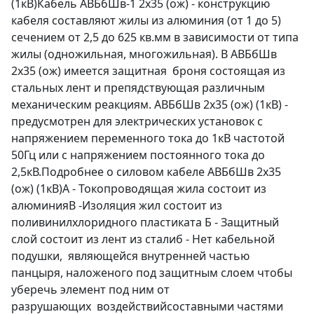
(1кВ)Кабель АВБбШв-1 2х35 (ож) - конструкцию
кабеля составляют жилы из алюминия (от 1 до 5)
сечением от 2,5 до 625 кв.мм в зависимости от типа
жилы (одножильная, многожильная). В АВБбШв
2х35 (ож) имеется защитная броня состоящая из
стальных лент и препядствующая различным
механическим реакциям. АВБбШв 2х35 (ож) (1кВ) -
предусмотрен для электрических установок с
напряжением переменного тока до 1кВ частотой
50Гц или с напряжением постоянного тока до
2,5кВ.Подробнее о силовом кабеле АВБбШв 2х35
(ож) (1кВ)А - Токопроводящая жила состоит из
алюминияВ -Изоляция жил состоит из
поливинилхлоридного пластиката Б - Защитный
слой состоит из лент из сталиб - Нет кабельной
подушки, являющейся внутренней частью
панцыря, наложеного под защитным слоем чтобы
уберечь элемент под ним от
разрушающих воздействийсоставными частями