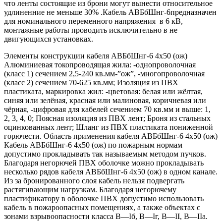
что ленты состоящие из брони могут вынести относительное
удлиненние не меньше 30% .Кабель АВБбШнг-6предназначен
для номинального переменного напряжения в 6 кВ,
монтажные работы проводить исключительно в не
двигующихся установках.
Элементы конструкции кабеля АВБбШнг-6 4х50 (ож)
Алюминиевая токопроводящая жила: -однопроволочная
(класс 1) сечением 2,5-240 кв.мм-”ож”, -многопроволочная
(класс 2) сечением 70-625 кв.мм; Изоляция из ПВХ
пластиката, маркировка жил: -цветовая: белая или жёлтая,
синяя или зелёная, красная или малиновая, коричневая или
чёрная, -цифровая для кабелей сечением 70 кв.мм и выше: 1,
2, 3, 4, 0; Поясная изоляция из ПВХ лент; Броня из стальных
оцинкованных лент; Шланг из ПВХ пластиката пониженной
горючести. Область применения кабеля АВБбШнг-6 4х50 (ож)
Кабель АВБбШнг-6 4х50 (ож) по пожарным нормам
допустимо прокладывать так называемым методом пучков.
Благодаря негорючей ПВХ оболочке можно прокладывать
несколько рядов кабеля АВБбШнг-6 4х50 (ож) в одном канале.
Из за бронированного слоя кабель нельзя подвергать
растягивающим нагрузкам. Благодаря негорючему
пластификатору в оболочке ПВХ допустимо использовать
кабель в пожароопасных помещениях, а также объектах с
зонами взрывоопасности класса B—Iб, B—Iг, В—II, В—IIа.