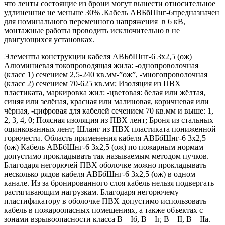
что ленты состоящие из брони могут вынести относительное
удлиненние не меньше 30% .Кабель АВБбШнг-6предназначен
для номинального переменного напряжения в 6 кВ,
монтажные работы проводить исключительно в не
двигующихся установках.
Элементы конструкции кабеля АВБбШнг-6 3х2,5 (ож)
Алюминиевая токопроводящая жила: -однопроволочная
(класс 1) сечением 2,5-240 кв.мм-”ож”, -многопроволочная
(класс 2) сечением 70-625 кв.мм; Изоляция из ПВХ
пластиката, маркировка жил: -цветовая: белая или жёлтая,
синяя или зелёная, красная или малиновая, коричневая или
чёрная, -цифровая для кабелей сечением 70 кв.мм и выше: 1,
2, 3, 4, 0; Поясная изоляция из ПВХ лент; Броня из стальных
оцинкованных лент; Шланг из ПВХ пластиката пониженной
горючести. Область применения кабеля АВБбШнг-6 3х2,5
(ож) Кабель АВБбШнг-6 3х2,5 (ож) по пожарным нормам
допустимо прокладывать так называемым методом пучков.
Благодаря негорючей ПВХ оболочке можно прокладывать
несколько рядов кабеля АВБбШнг-6 3х2,5 (ож) в одном
канале. Из за бронированного слоя кабель нельзя подвергать
растягивающим нагрузкам. Благодаря негорючему
пластификатору в оболочке ПВХ допустимо использовать
кабель в пожароопасных помещениях, а также объектах с
зонами взрывоопасности класса B—Iб, B—Iг, В—II, В—IIа.