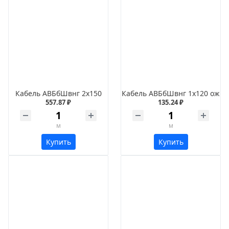
Кабель АВБбШвнг 2х150
Кабель АВБбШвнг 1х120 ож
557.87 ₽
135.24 ₽
м
м
Купить
Купить