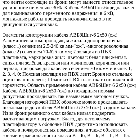
что ленты состоящие из брони могут вынести относительное
удлиненние не меньше 30% .Кабель АВБбШнг-6предназначен
для номинального переменного напряжения в 6 кВ,
монтажные работы проводить исключительно в не
двигующихся установках.
Элементы конструкции кабеля АВБбШнг-6 2х50 (ож)
Алюминиевая токопроводящая жила: -однопроволочная
(класс 1) сечением 2,5-240 кв.мм-”ож”, -многопроволочная
(класс 2) сечением 70-625 кв.мм; Изоляция из ПВХ
пластиката, маркировка жил: -цветовая: белая или жёлтая,
синяя или зелёная, красная или малиновая, коричневая или
чёрная, -цифровая для кабелей сечением 70 кв.мм и выше: 1,
2, 3, 4, 0; Поясная изоляция из ПВХ лент; Броня из стальных
оцинкованных лент; Шланг из ПВХ пластиката пониженной
горючести. Область применения кабеля АВБбШнг-6 2х50 (ож)
Кабель АВБбШнг-6 2х50 (ож) по пожарным нормам
допустимо прокладывать так называемым методом пучков.
Благодаря негорючей ПВХ оболочке можно прокладывать
несколько рядов кабеля АВБбШнг-6 2х50 (ож) в одном канале.
Из за бронированного слоя кабель нельзя подвергать
растягивающим нагрузкам. Благодаря негорючему
пластификатору в оболочке ПВХ допустимо использовать
кабель в пожароопасных помещениях, а также объектах с
зонами взрывоопасности класса B—Iб, B—Iг, В—II, В—IIа.