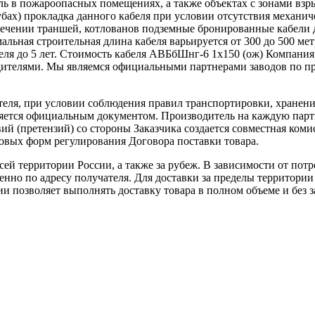
ль в пожароопасных помещениях, а также объектах с зонами вз
убах) прокладка данного кабеля при условии отсутствия механич
ечении траншей, котлованов подземные бронированные кабели
ьная строительная длина кабеля варьируется от 300 до 500 мет
абеля до 5 лет. Стоимость кабеля АВБбШнг-6 1х150 (ож) Компан
дителями. Мы являемся официальными партнерами заводов по п
теля, при условии соблюдения правил транспортировки, хранени
ляется официальным документом. Производитель на каждую парти
й (претензий) со стороны Заказчика создается совместная коми
овых форм регулирования Договора поставки товара.
ей территории России, а также за рубеж. В зависимости от потр
нно по адресу получателя. Для доставки за пределы территории
позволяет выполнять доставку товара в полном объеме и без з