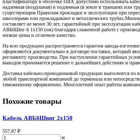
пластификатору в оболочке ПВХ допустимо использовать кабе
надземная (воздушная) и подземная (в земле в траншеях или тр
существующим Правилам прокладки и эксплуатации при перес
швеллерами или прокладывают в металлических трубах.Минимал
составляет не менее 30 лет, гарантийный при эксплуатации к
АВБбШнг-6 1х150 (ож) благодаря слаженной работе с произво
низкие цены и отличное качество.
На всю продукцию распространяется гарантия завода-изготови
оформляются документально в договоре поставки, который яв
регламенту производства. При наступлении гарантийных услови
выводов принимается решение о дальнейших действиях и прав
Доставка кабельно-проводниковой продукции выполнятся по вс
любой транспортной компанией до терминала или непосредстве
таможенному оформлению. Многолетний опыт работы компании 
Похожие товары
Кабель АВБбШвнг 2х150
557.87 ₽
м