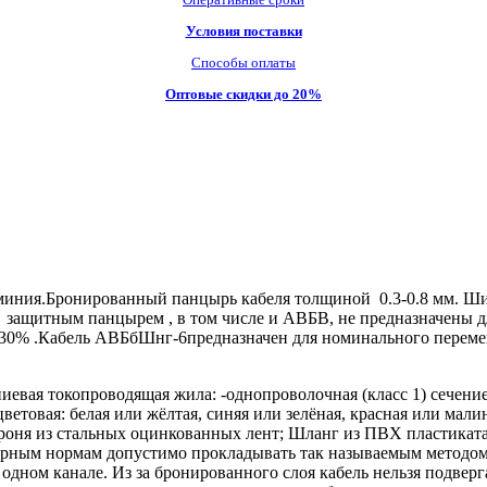
Условия поставки
Способы оплаты
Оптовые скидки до 20%
ния.Бронированный панцырь кабеля толщиной 0.3-0.8 мм. Шири
защитным панцырем , в том числе и АВБВ, не предназначены для
е 30% .Кабель АВБбШнг-6предназначен для номинального перем
ая токопроводящая жила: -однопроволочная (класс 1) сечением 
ветовая: белая или жёлтая, синяя или зелёная, красная или мали
т; Броня из стальных оцинкованных лент; Шланг из ПВХ пластик
рным нормам допустимо прокладывать так называемым методом
одном канале. Из за бронированного слоя кабель нельзя подвер