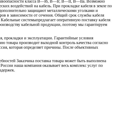
рывоопасности класса B—Iб, B—Iг, В—II, В—IIа. Возможно
еских воздействий на кабель. При прокладке кабеля в земле по
 дополнительно защищают металлическими уголками и
ров в зависимости от сечения. Общий срок службы кабеля
ия Кабельные системыпредлагает оперативную поставку кабеля
роизводству кабельной продукции, поэтому мы гарантируем
я, прокладки и эксплуатации. Гарантийные условия
ю товара производит выходной контроль качества согласно
ссия, которая определяет причины. После объективных
ебностей Заказчика поставка товара может быть выполнена
 России наша компания оказывает весь комплекс услуг по
адержек.