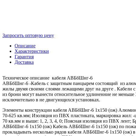
Запросить оптовую цену
Описание
Характеристики
Гарантия
Доставка
Техническое описание кабеля АВБбШнг-6
АВБбШнг-6 -Кабель с защитным панцырем состоящий из алюми
жилы двумя своими слоями лежащими друг на друге . Кабели с 
из брони могут вынести относительное удлиненние не меньш
исключительно в не двигующихся установках.
Элементы конструкции кабеля АВБбШнг-6 1х150 (ож) Алюминиев
70-625 кв.мм; Изоляция из ПВХ пластиката, маркировка жил: -ц
70 кв.мм и выше: 1, 2, 3, 4, 0; Поясная изоляция из ПВХ лен
АВБбШнг-6 1х150 (ож) Кабель АВБбШнг-6 1х150 (ож) по пожа
прокладывать несколько рядов кабеля АВБбШнг-6 1х150 (ож) в 