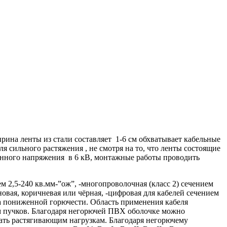
на ленты из стали составляет 1-6 см обхватывает кабельные
 сильного растяжения , не смотря на то, что ленты состоящие
енного напряжения в 6 кВ, монтажные работы проводить
2,5-240 кв.мм-”ож”, -многопроволочная (класс 2) сечением
новая, коричневая или чёрная, -цифровая для кабелей сечением
ата пониженной горючести. Область применения кабеля
 пучков. Благодаря негорючей ПВХ оболочке можно
гать растягивающим нагрузкам. Благодаря негорючему