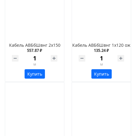
Кабель АВБбШвнг 2х150
Кабель АВБбШвнг 1х120 ож
557.87 ₽
135.24 ₽
м
м
Купить
Купить