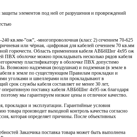
 защиты элементов под ней от разрушения и провреждений
естью
40 кв.мм-”ож”, -многопроволочная (класс 2) сечением 70-625
оричневая или чёрная, -цифровая для кабелей сечением 70 кв.мм
женной горючести. Область применения кабеля АВБбШнг 4х95 ож
й ПВХ оболочке можно прокладывать несколько рядов кабеля
я негорючему пластификатору в оболочке ПВХ допустимо
а. Возможно надземная (воздушная) и подземная (в земле в
 кабеля в земле по существующим Правилам прокладки и
ими уголками и швеллерами или прокладывают в
ий срок службы кабеля составляет не менее 30 лет,
т оперативную поставку кабеля АВБбШнг 4х95 ож благодаря
поэтому мы гарантируем низкие цены и отличное качество.
я, прокладки и эксплуатации. Гарантийные условия
ю товара производит выходной контроль качества согласно
ссия, которая определяет причины. После объективных
ебностей Заказчика поставка товара может быть выполнена