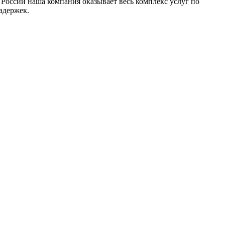
 России наша компания оказывает весь комплекс услуг по
адержек.