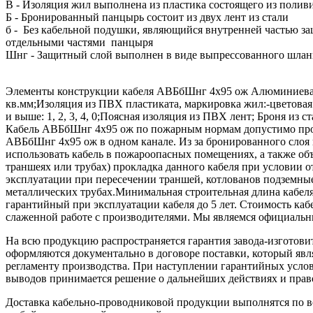
В - Изоляция жил выполнена из пластика состоящего из пол
Б - Бронированный панцырь состоит из двух лент из стали
б - Без кабельной подушки, являющийся внутренней частью з
отдельными частями панцыря
Шнг - Защитный слой выполнен в виде выпрессованного шланг
Элементы конструкции кабеля АВБбШнг 4х95 ож Алюминиевая то
кв.мм;Изоляция из ПВХ пластиката, маркировка жил:-цветовая: 
и выше: 1, 2, 3, 4, 0;Поясная изоляция из ПВХ лент; Броня 
Кабель АВБбШнг 4х95 ож по пожарным нормам допустимо прок
АВБбШнг 4х95 ож в одном канале. Из за бронированного слоя
использовать кабель в пожароопасных помещениях, а также объ
траншеях или трубах) прокладка данного кабеля при условии 
эксплуатации при пересечении траншей, котлованов подземн
металлических трубах.Минимальная строительная длина кабеля в
гарантийный при эксплуатации кабеля до 5 лет. Стоимость к
слаженной работе с производителями. Мы являемся официальны
На всю продукцию распространяется гарантия завода-изготови
оформляются документально в договоре поставки, который яв
регламенту производства. При наступлении гарантийных услови
выводов принимается решение о дальнейших действиях и прав
Доставка кабельно-проводниковой продукции выполнятся по вс