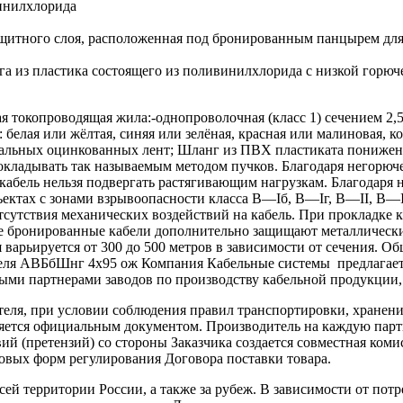
ивинилхлорида
ащитного слоя, расположенная под бронированным панцырем для
а из пластика состоящего из поливинилхлорида с низкой горюч
копроводящая жила:-однопроволочная (класс 1) сечением 2,5-2
белая или жёлтая, синяя или зелёная, красная или малиновая, к
из стальных оцинкованных лент; Шланг из ПВХ пластиката пони
ладывать так называемым методом пучков. Благодаря негорюче
 кабель нельзя подвергать растягивающим нагрузкам. Благодар
ектах с зонами взрывоопасности класса B—Iб, B—Iг, В—II, В—II
отсутствия механических воздействий на кабель. При прокладке
ые бронированные кабели дополнительно защищают металлическ
арьируется от 300 до 500 метров в зависимости от сечения. Общ
абеля АВБбШнг 4х95 ож Компания Кабельные системы предлагае
ми партнерами заводов по производству кабельной продукции, 
теля, при условии соблюдения правил транспортировки, хранени
ляется официальным документом. Производитель на каждую парти
й (претензий) со стороны Заказчика создается совместная коми
овых форм регулирования Договора поставки товара.
ей территории России, а также за рубеж. В зависимости от потр