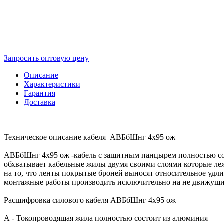
Запросить оптовую цену
Описание
Характеристики
Гарантия
Доставка
Техническое описание кабеля АВБбШнг 4х95 ож
АВБбШнг 4х95 ож -кабель с защитным панцырем полностью сос
обхватывает кабельные жилы двумя своими слоями которые лежа
на то, что ленты покрытые броней выносят относительное уд
монтажные работы производить исключительно на не движущих
Расшифровка силового кабеля АВБбШнг 4х95 ож
А - Токопроводящая жила полностью состоит из алюминия