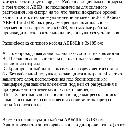
которые лежат друг на друге . Кабели с защитным панцырем,
в том числе и АВБВ, не предназначены для сильного
растяжения , не смотря на то, что ленты покрытые броней
выносят относительное удлиннение не меньше 30 %.Кабель
АВБбШнг 3х185 ож предусмотрен для номинального
переменного напряжения в 660В, монтажные работы
производить исключительно на не движущихся установках .
Расшифровка силового кабеля АВБбШнг 3х185 ож
А - Токопроводящая жила полностью состоит из алюминия
В - Изоляция жил выполнена из пластика состоящего из
поливинилхлорида
Б - Бронированный панцырь состоит из двух лент из стали
б - Без кабельной подушки, являющийся внутренней частью
защитного слоя, расположенная под бронированным
панцырем для защиты элементов под ней от разрушения и
провреждений отдельными частями панцыря
Шнг - Защитный слой выполнен в виде выпрессованного
шланга из пластика состоящего из поливинилхлорида с
низкой горючестью
Элементы конструкции кабеля АВБбШнг 3х185 ож
Алюминиевая токопроводящая жила:-однопроволочная (класс