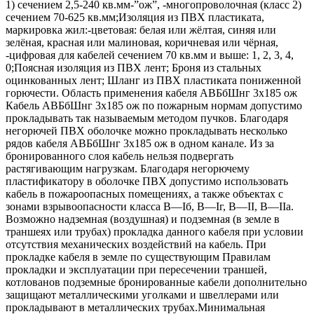
1) сечением 2,5-240 кв.мм-”ож”, -многопроволочная (класс 2)
сечением 70-625 кв.мм;Изоляция из ПВХ пластиката,
маркировка жил:-цветовая: белая или жёлтая, синяя или
зелёная, красная или малиновая, коричневая или чёрная,
-цифровая для кабелей сечением 70 кв.мм и выше: 1, 2, 3, 4,
0;Поясная изоляция из ПВХ лент; Броня из стальных
оцинкованных лент; Шланг из ПВХ пластиката пониженной
горючести. Область применения кабеля АВБбШнг 3х185 ож
Кабель АВБбШнг 3х185 ож по пожарным нормам допустимо
прокладывать так называемым методом пучков. Благодаря
негорючей ПВХ оболочке можно прокладывать несколько
рядов кабеля АВБбШнг 3х185 ож в одном канале. Из за
бронированного слоя кабель нельзя подвергать
растягивающим нагрузкам. Благодаря негорючему
пластификатору в оболочке ПВХ допустимо использовать
кабель в пожароопасных помещениях, а также объектах с
зонами взрывоопасности класса B—Iб, B—Iг, В—II, В—IIа.
Возможно надземная (воздушная) и подземная (в земле в
траншеях или трубах) прокладка данного кабеля при условии
отсутствия механических воздействий на кабель. При
прокладке кабеля в земле по существующим Правилам
прокладки и эксплуатации при пересечении траншей,
котлованов подземные бронированные кабели дополнительно
защищают металлическими уголками и швеллерами или
прокладывают в металлических трубах.Минимальная