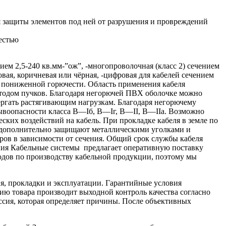
 защиты элементов под ней от разрушения и провреждений
естью
м 2,5-240 кв.мм-”ож”, -многопроволочная (класс 2) сечением
овая, коричневая или чёрная, -цифровая для кабелей сечением
та пониженной горючести. Область применения кабеля
одом пучков. Благодаря негорючей ПВХ оболочке можно
ергать растягивающим нагрузкам. Благодаря негорючему
рывоопасности класса B—Iб, B—Iг, В—II, В—IIа. Возможно
еских воздействий на кабель. При прокладке кабеля в земле по
 дополнительно защищают металлическими уголками и
ров в зависимости от сечения. Общий срок службы кабеля
ания Кабельные системы предлагает оперативную поставку
дов по производству кабельной продукции, поэтому мы
я, прокладки и эксплуатации. Гарантийные условия
ю товара производит выходной контроль качества согласно
ссия, которая определяет причины. После объективных