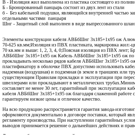
В - Изоляция жил выполнена из пластика состоящего из пол
Б - Бронированный панцырь состоит из двух лент из стали
б - Без кабельной подушки, являющийся внутренней частью з
отдельными частями панцыря
Шнг - Защитный слой выполнен в виде выпрессованного шланг
Элементы конструкции кабеля АВБбШнг 3х185+1х95 ож Алюмини
70-625 кв.мм;Изоляция из ПВХ пластиката, маркировка жил:-цве
70 кв.мм и выше: 1, 2, 3, 4, 0;Поясная изоляция из ПВХ лент
АВБбШнг 3х185+1х95 ож Кабель АВБбШнг 3х185+1х95 ож по п
прокладывать несколько рядов кабеля АВБбШнг 3х185+1х95 ож 
пластификатору в оболочке ПВХ допустимо использовать кабе
надземная (воздушная) и подземная (в земле в траншеях или тр
существующим Правилам прокладки и эксплуатации при перес
швеллерами или прокладывают в металлических трубах.Минимал
составляет не менее 30 лет, гарантийный при эксплуатации к
кабеля АВБбШнг 3х185+1х95 ож благодаря слаженной работе с
гарантируем низкие цены и отличное качество.
На всю продукцию распространяется гарантия завода-изготови
оформляются документально в договоре поставки, который яв
регламенту производства. При наступлении гарантийных услови
выводов принимается решение о дальнейших действиях и прав