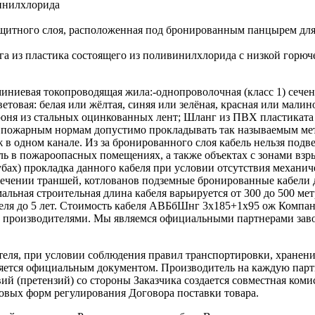
ивинилхлорида
ащитного слоя, расположенная под бронированным панцырем для
а из пластика состоящего из поливинилхлорида с низкой горюч
евая токопроводящая жила:-однопроволочная (класс 1) сечение
товая: белая или жёлтая, синяя или зелёная, красная или малин
; Броня из стальных оцинкованных лент; Шланг из ПВХ пластика
ожарным нормам допустимо прокладывать так называемым мет
в одном канале. Из за бронированного слоя кабель нельзя подв
ль в пожароопасных помещениях, а также объектах с зонами вз
убах) прокладка данного кабеля при условии отсутствия механич
ечении траншей, котлованов подземные бронированные кабели
ьная строительная длина кабеля варьируется от 300 до 500 мет
абеля до 5 лет. Стоимость кабеля АВБбШнг 3х185+1х95 ож Комп
 производителями. Мы являемся официальными партнерами заво
теля, при условии соблюдения правил транспортировки, хранени
ляется официальным документом. Производитель на каждую парти
й (претензий) со стороны Заказчика создается совместная коми
овых форм регулирования Договора поставки товара.