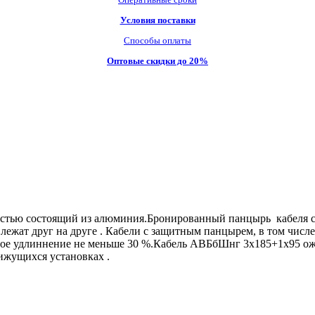
Условия поставки
Способы оплаты
Оптовые скидки до 20%
тью состоящий из алюминия.Бронированный панцырь кабеля с т
ежат друг на друге . Кабели с защитным панцырем, в том числе
ьное удлиннение не меньше 30 %.Кабель АВБбШнг 3х185+1х95 о
ижущихся установках .