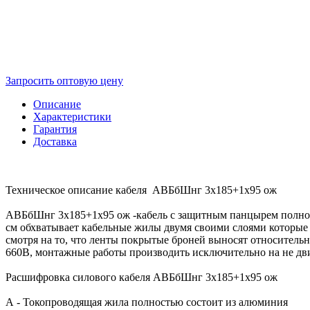
Запросить оптовую цену
Описание
Характеристики
Гарантия
Доставка
Техническое описание кабеля АВБбШнг 3х185+1х95 ож
АВБбШнг 3х185+1х95 ож -кабель с защитным панцырем полнос
см обхватывает кабельные жилы двумя своими слоями которые л
смотря на то, что ленты покрытые броней выносят относител
660В, монтажные работы производить исключительно на не дв
Расшифровка силового кабеля АВБбШнг 3х185+1х95 ож
А - Токопроводящая жила полностью состоит из алюминия