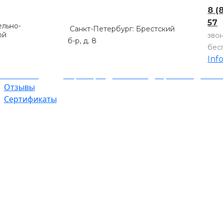
8 (
57
льно-
Санкт-Петербург: Брестский
ой
зво
б-р, д. 8
бес
Inf
компании
Партнеры
Объекты
Гарантии
Оплат
Отзывы
Сертификаты