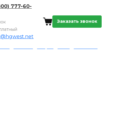
800) 777-60-
Заказать звонок
нок
платный
o@hgwest.net
а и доставка
Акции
Блог
Контакты