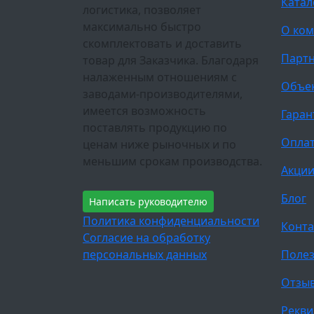
Катал
логистика, позволяет
максимально быстро
О ко
скомплектовать и доставить
Парт
товар для Заказчика. Благодаря
налаженным отношениям с
Объе
заводами-производителями,
имеется возможность
Гаран
поставлять продукцию по
Оплат
ценам ниже рыночных и по
меньшим срокам производства.
Акци
Блог
Написать руководителю
Политика конфиденциальности
Конта
Согласие на обработку
персональных данных
Полез
Отзы
Рекви