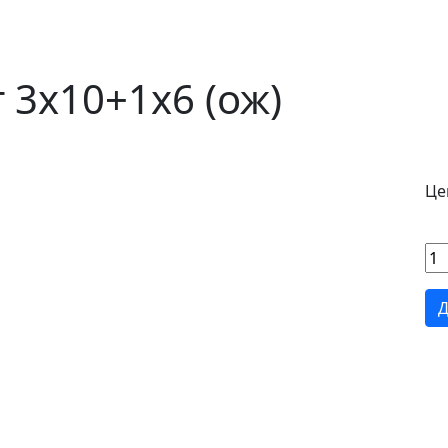
3х10+1х6 (ож)
Цен
Д