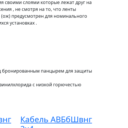
мя своими слоями которые лежат друг на
ния , не смотря на то, что ленты
 (ож) предусмотрен для номинального
ся установках .
под бронированным панцырем для защиты
ивинилхлорида с низкой горючестью
внг
Кабель АВБбШвнг