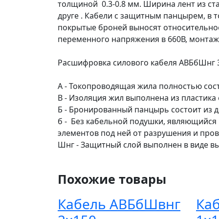
толщиной 0.3-0.8 мм. Ширина лент из ст
друге . Кабели с защитным панцырем, в т
покрытые броней выносят относительное
переменного напряжения в 660В, монтаж
Расшифровка силового кабеля АВБбШнг 3
А - Токопроводящая жила полностью сос
В - Изоляция жил выполнена из пластик
Б - Бронированный панцырь состоит из дв
б - Без кабельной подушки, являющийс
элементов под ней от разрушения и пр
Шнг - Защитный слой выполнен в виде в
Похожие товары
Кабель АВБбШвнг
Ка