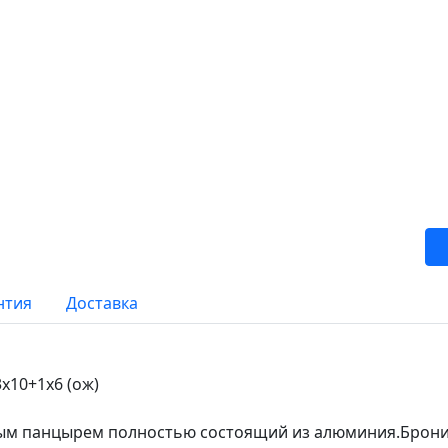
нтия
Доставка
х10+1х6 (ож)
тным панцырем полностью состоящий из алюминия.Брон