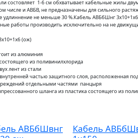
али состовляет 1-6 см обхватывает кабельные жилы дву
ом числе и АВБВ, не предназначены для сильного растяже
 удлиннение не меньше 30 %.Кабель АВБбШнг 3х10+1х6
ные работы производить исключительно на не движущих
х10+1х6 (ож)
тоит из алюминия
а состоящего из поливинилхлорида
ух лент из стали
я внутренней частью защитного слоя, расположенная 
овреждений отдельными частями панцыря
ыпрессованного шланга из пластика состоящего из пол
бель АВБбШвнг
Кабель АВБбШ