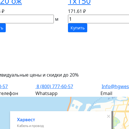
20 ож
1х150
 ₽
171.61 ₽
м
ть
Купить
ивидуальные цены и скидки до 20%
0-57
8 (800) 777-60-57
Info@hgwes
телефон
Whatsapp
Email