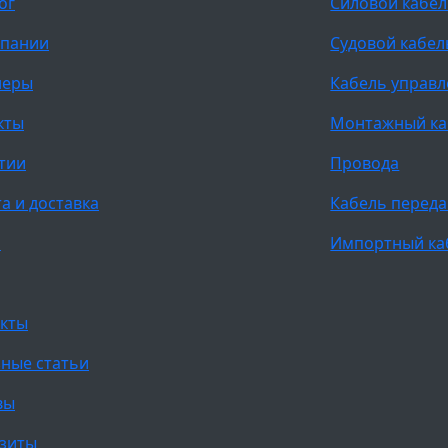
ог
Силовой кабе
мпании
Судовой кабел
неры
Кабель управ
кты
Монтажный ка
тии
Провода
а и доставка
Кабель переда
и
Импортный ка
кты
ные статьи
вы
зиты