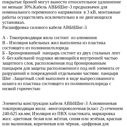
покрытые броней могут вынести относительное удлиннение
не меньше 30%.Кабель АВБбШнг-3 предназначен для
номинального переменного напряжения в 3 кВ, монтажные
работы осуществлять исключительно в не двигающихся
установках.
Расшифровка силового кабеля АВБбШнг-3
А - Токопроводящая жила состоит из алюминия
В - Изоляция кабельных жил выполнена из пластика
состоящего из поливинилхлорида
Б - Бронированный панцырь состоит из двух стальных лент
б -Без кабельной подушки являющийся внутренней частью
защитного слоя, расположенная под бронированным
панцырем для защиты расположенного под ней элемента от
разрушений и повреждений отдельными частями панцыря
Шнг -Защитный слой выполнен в виде выпрессованного
шланга из пластика состоящего из поливинилхлорида с
низкой горючестью
Элементы конструкции кабеля АВБбШнг-3 Алюминиевая
токопроводящая жила: -многопроволочная (класс 2) сечением
240-625 кв.мм; Изоляция из ПВХ пластиката, маркировка
жил: -цветовая: белая или жёлтая, синяя или зелёная, красная
или малиновая, коричневая или чёрная, -цифровая для