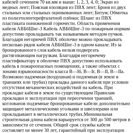
кабелей сечением 70 кв.мм и выше: 1, 2, 3, 4, 0; Экран из
медных лент; Поясная изоляция из ПВХ лент; Броня из двух
стальных или стальных оцинкованных лент; Битум; Обмотка
из полиэтилентерефталатной плёнки; Шланг из ПВХ
пластиката пониженной горючести. Область применения
кабеля АВБбШнг-3 Кабель АВБбШнг-3 по пожарным нормам
допустимо прокладывать так называемым методом пучков.
Благодаря негорючей ПВХ оболочке можно прокладывать
несколько рядов кабеля АВБбШнг-3 в одном канале. Из за
бронированного слоя кабель нельзя подвергать
растягивающим нагрузкам. Благодаря негорючему
пластификатору в оболочке ПВХ допустимо использовать
кабель в пожароопасных помещениях, а также объектах с
зонами взрывоопасности класса B—Iб, B—Iг, В—II, В—IIа.
Возможно надземная (воздушная) и подземная (в земле в
траншеях или трубах) прокладка данного кабеля при условии
отсутствия механических воздействий на кабель. При
прокладке кабеля в земле по существующим Правилам
прокладки и эксплуатации при пересечении траншей,
котлованов подземные бронированные кабели дополнительно
защищают металлическими уголками и швеллерами или
прокладывают в металлических трубах.Минимальная
строительная длина кабеля варьируется от 300 до 500 метров в
зависимости от сечения. Общий срок службы кабеля
составляет не менее 30 лет, гарантийный при эксплуатации