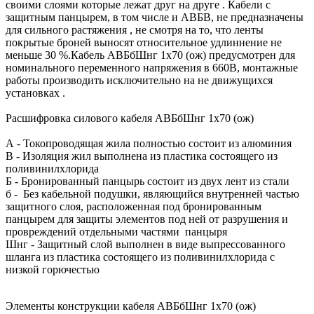
своими слоями которые лежат друг на друге . Кабели с
защитным панцырем, в том числе и АВБВ, не предназначены
для сильного растяжения , не смотря на то, что ленты
покрытые броней выносят относительное удлиннение не
меньше 30 %.Кабель АВБбШнг 1х70 (ож) предусмотрен для
номинального переменного напряжения в 660В, монтажные
работы производить исключительно на не движущихся
установках .
Расшифровка силового кабеля АВБбШнг 1х70 (ож)
А - Токопроводящая жила полностью состоит из алюминия
В - Изоляция жил выполнена из пластика состоящего из
поливинилхлорида
Б - Бронированный панцырь состоит из двух лент из стали
б - Без кабельной подушки, являющийся внутренней частью
защитного слоя, расположенная под бронированным
панцырем для защиты элементов под ней от разрушения и
провреждений отдельными частями панцыря
Шнг - Защитный слой выполнен в виде выпрессованного
шланга из пластика состоящего из поливинилхлорида с
низкой горючестью
Элементы конструкции кабеля АВБбШнг 1х70 (ож)