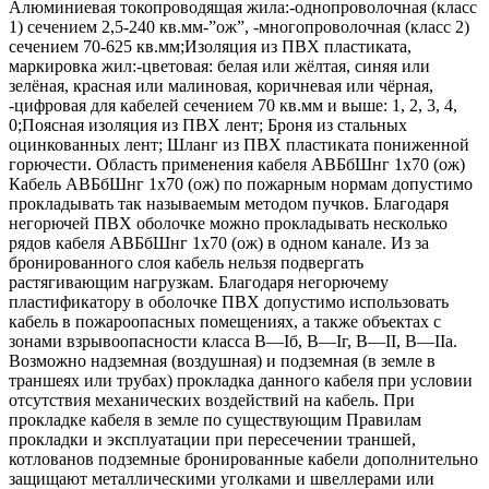
Алюминиевая токопроводящая жила:-однопроволочная (класс
1) сечением 2,5-240 кв.мм-”ож”, -многопроволочная (класс 2)
сечением 70-625 кв.мм;Изоляция из ПВХ пластиката,
маркировка жил:-цветовая: белая или жёлтая, синяя или
зелёная, красная или малиновая, коричневая или чёрная,
-цифровая для кабелей сечением 70 кв.мм и выше: 1, 2, 3, 4,
0;Поясная изоляция из ПВХ лент; Броня из стальных
оцинкованных лент; Шланг из ПВХ пластиката пониженной
горючести. Область применения кабеля АВБбШнг 1х70 (ож)
Кабель АВБбШнг 1х70 (ож) по пожарным нормам допустимо
прокладывать так называемым методом пучков. Благодаря
негорючей ПВХ оболочке можно прокладывать несколько
рядов кабеля АВБбШнг 1х70 (ож) в одном канале. Из за
бронированного слоя кабель нельзя подвергать
растягивающим нагрузкам. Благодаря негорючему
пластификатору в оболочке ПВХ допустимо использовать
кабель в пожароопасных помещениях, а также объектах с
зонами взрывоопасности класса B—Iб, B—Iг, В—II, В—IIа.
Возможно надземная (воздушная) и подземная (в земле в
траншеях или трубах) прокладка данного кабеля при условии
отсутствия механических воздействий на кабель. При
прокладке кабеля в земле по существующим Правилам
прокладки и эксплуатации при пересечении траншей,
котлованов подземные бронированные кабели дополнительно
защищают металлическими уголками и швеллерами или