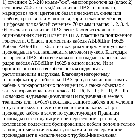
1) сечением 2,5-240 кв.мм-”ож”, -многопроволочная (класс 2)
сечением 70-625 кв.мм;Изоляция из ПВХ пластиката,
маркировка жил:-цветовая: белая или жёлтая, синяя или
зелёная, красная или малиновая, коричневая или чёрная,
-цифровая для кабелей сечением 70 кв.мм и выше: 1, 2, 3, 4,
0;Поясная изоляция из ПВХ лент; Броня из стальных
оцинкованных лент; Шланг из ПВХ пластиката пониженной
горючести. Область применения кабеля АВБбШнг 1х625
Кабель АВБбШнг 1х625 по пожарным нормам допустимо
прокладывать так называемым методом пучков. Благодаря
негорючей ПВХ оболочке можно прокладывать несколько
рядов кабеля АВБбШнг 1х625 в одном канале. Из за
бронированного слоя кабель нельзя подвергать
растягивающим нагрузкам. Благодаря негорючему
пластификатору в оболочке ПВХ допустимо использовать
кабель в пожароопасных помещениях, а также объектах с
зонами взрывоопасности класса B—Iб, B—Iг, В—II, В—IIа.
Возможно надземная (воздушная) и подземная (в земле в
траншеях или трубах) прокладка данного кабеля при условии
отсутствия механических воздействий на кабель. При
прокладке кабеля в земле по существующим Правилам
прокладки и эксплуатации при пересечении траншей,
котлованов подземные бронированные кабели дополнительно
защищают металлическими уголками и швеллерами или
прокладывают в металлических трубах.Минимальная