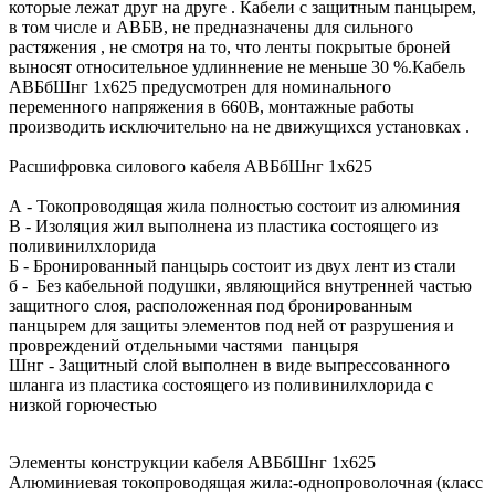
которые лежат друг на друге . Кабели с защитным панцырем,
в том числе и АВБВ, не предназначены для сильного
растяжения , не смотря на то, что ленты покрытые броней
выносят относительное удлиннение не меньше 30 %.Кабель
АВБбШнг 1х625 предусмотрен для номинального
переменного напряжения в 660В, монтажные работы
производить исключительно на не движущихся установках .
Расшифровка силового кабеля АВБбШнг 1х625
А - Токопроводящая жила полностью состоит из алюминия
В - Изоляция жил выполнена из пластика состоящего из
поливинилхлорида
Б - Бронированный панцырь состоит из двух лент из стали
б - Без кабельной подушки, являющийся внутренней частью
защитного слоя, расположенная под бронированным
панцырем для защиты элементов под ней от разрушения и
провреждений отдельными частями панцыря
Шнг - Защитный слой выполнен в виде выпрессованного
шланга из пластика состоящего из поливинилхлорида с
низкой горючестью
Элементы конструкции кабеля АВБбШнг 1х625
Алюминиевая токопроводящая жила:-однопроволочная (класс