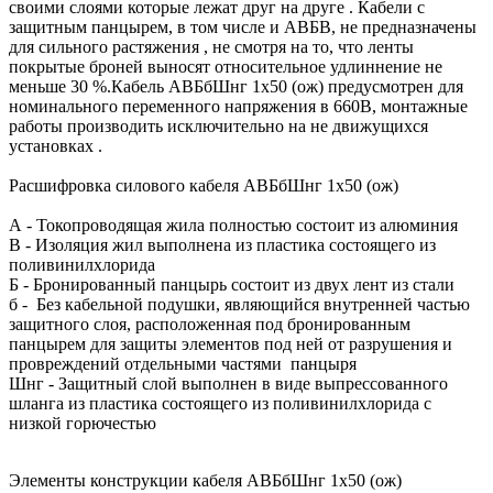
своими слоями которые лежат друг на друге . Кабели с
защитным панцырем, в том числе и АВБВ, не предназначены
для сильного растяжения , не смотря на то, что ленты
покрытые броней выносят относительное удлиннение не
меньше 30 %.Кабель АВБбШнг 1х50 (ож) предусмотрен для
номинального переменного напряжения в 660В, монтажные
работы производить исключительно на не движущихся
установках .
Расшифровка силового кабеля АВБбШнг 1х50 (ож)
А - Токопроводящая жила полностью состоит из алюминия
В - Изоляция жил выполнена из пластика состоящего из
поливинилхлорида
Б - Бронированный панцырь состоит из двух лент из стали
б - Без кабельной подушки, являющийся внутренней частью
защитного слоя, расположенная под бронированным
панцырем для защиты элементов под ней от разрушения и
провреждений отдельными частями панцыря
Шнг - Защитный слой выполнен в виде выпрессованного
шланга из пластика состоящего из поливинилхлорида с
низкой горючестью
Элементы конструкции кабеля АВБбШнг 1х50 (ож)