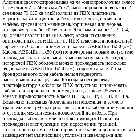
Алюминиевая токопроводящая жила:-однопроволочная (класс
1) сечением 2,5-240 кв.мм-”ож”, -многопроволочная (класс 2)
сечением 70-625 кв.мм;Изоляция из ПВХ пластиката,
маркировка жил:-цветовая: белая или жёлтая, синяя или
зелёная, красная или малиновая, коричневая или чёрная,
-цифровая для кабелей сечением 70 кв.мм и выше: 1, 2, 3, 4,
0;Поясная изоляция из ПВХ лент; Броня из стальных
оцинкованных лент; Шланг из ПВХ пластиката пониженной
горючести. Область применения кабеля АВБбШнг 1х50 (ож)
Кабель АВБбШнг 1х50 (ож) по пожарным нормам допустимо
прокладывать так называемым методом пучков. Благодаря
негорючей ПВХ оболочке можно прокладывать несколько
рядов кабеля АВБбШнг 1х50 (ож) в одном канале. Из за
бронированного слоя кабель нельзя подвергать
растягивающим нагрузкам. Благодаря негорючему
пластификатору в оболочке ПВХ допустимо использовать
кабель в пожароопасных помещениях, а также объектах с
зонами взрывоопасности класса B—Iб, B—Iг, В—II, В—IIа.
Возможно надземная (воздушная) и подземная (в земле в
траншеях или трубах) прокладка данного кабеля при условии
отсутствия механических воздействий на кабель. При
прокладке кабеля в земле по существующим Правилам
прокладки и эксплуатации при пересечении траншей,
котлованов подземные бронированные кабели дополнительно
защищают металлическими уголками и швеллерами или