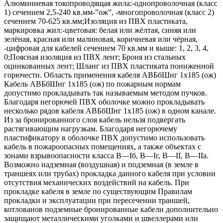
Алюминиевая токопроводящая жила:-однопроволочная (класс
1) сечением 2,5-240 кв.мм-”ож”, -многопроволочная (класс 2)
сечением 70-625 кв.мм;Изоляция из ПВХ пластиката,
маркировка жил:-цветовая: белая или жёлтая, синяя или
зелёная, красная или малиновая, коричневая или чёрная,
-цифровая для кабелей сечением 70 кв.мм и выше: 1, 2, 3, 4,
0;Поясная изоляция из ПВХ лент; Броня из стальных
оцинкованных лент; Шланг из ПВХ пластиката пониженной
горючести. Область применения кабеля АВБбШнг 1х185 (ож)
Кабель АВБбШнг 1х185 (ож) по пожарным нормам
допустимо прокладывать так называемым методом пучков.
Благодаря негорючей ПВХ оболочке можно прокладывать
несколько рядов кабеля АВБбШнг 1х185 (ож) в одном канале.
Из за бронированного слоя кабель нельзя подвергать
растягивающим нагрузкам. Благодаря негорючему
пластификатору в оболочке ПВХ допустимо использовать
кабель в пожароопасных помещениях, а также объектах с
зонами взрывоопасности класса B—Iб, B—Iг, В—II, В—IIа.
Возможно надземная (воздушная) и подземная (в земле в
траншеях или трубах) прокладка данного кабеля при условии
отсутствия механических воздействий на кабель. При
прокладке кабеля в земле по существующим Правилам
прокладки и эксплуатации при пересечении траншей,
котлованов подземные бронированные кабели дополнительно
защищают металлическими уголками и швеллерами или