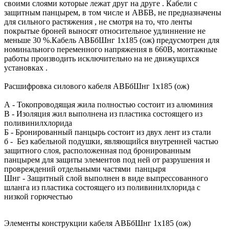
своими слоями которые лежат друг на друге . Кабели с
защитным панцырем, в том числе и АВБВ, не предназначены
для сильного растяжения , не смотря на то, что ленты
покрытые броней выносят относительное удлиннение не
меньше 30 %.Кабель АВБбШнг 1х185 (ож) предусмотрен для
номинального переменного напряжения в 660В, монтажные
работы производить исключительно на не движущихся
установках .
Расшифровка силового кабеля АВБбШнг 1х185 (ож)
А - Токопроводящая жила полностью состоит из алюминия
В - Изоляция жил выполнена из пластика состоящего из
поливинилхлорида
Б - Бронированный панцырь состоит из двух лент из стали
б - Без кабельной подушки, являющийся внутренней частью
защитного слоя, расположенная под бронированным
панцырем для защиты элементов под ней от разрушения и
провреждений отдельными частями панцыря
Шнг - Защитный слой выполнен в виде выпрессованного
шланга из пластика состоящего из поливинилхлорида с
низкой горючестью
Элементы конструкции кабеля АВБбШнг 1х185 (ож)